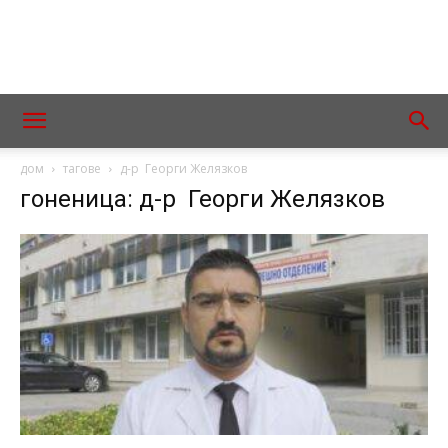
дом
тагове
д-р Георги Желязков
гоненица: д-р Георги Желязков