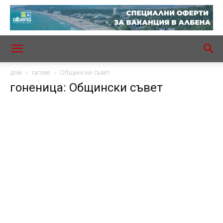
дом
тагове
Общински съвет
гоненица: Общински съвет