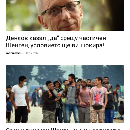
Денков казал „да“ срещу частичен
Шенген, условието ще ви шокира!
ndtnews
-
30.12.2023