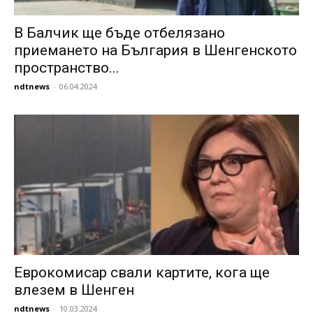
В Балчик ще бъ­де от­бе­ля­за­но
приемането на Бъл­га­рия в Шен­ген­ско­то
пространство...
ndtnews
-
06.04.2024
Еврокомисар свали картите, кога ще
влезем в Шенген
ndtnews
-
10.03.2024