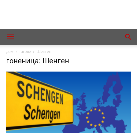
дом
тагове
Шенген
гоненица: Шенген