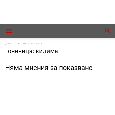
дом
тагове
килима
гоненица: килима
Няма мнения за показване