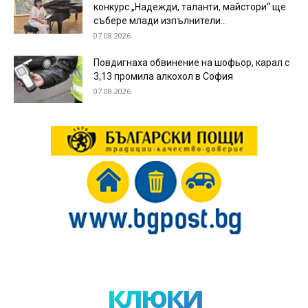
конкурс „Надежди, таланти, майстори“ ще
събере млади изпълнители...
07.08.2026
Повдигнаха обвинение на шофьор, карал с
3,13 промила алкохол в София
07.08.2026
клюки