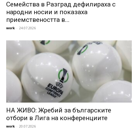
Семейства в Разград дефилираха с
народни носии и показаха
приемствеността в...
work
-
24.07.2026
НА ЖИВО: Жребий за българските
отбори в Лига на конференциите
work
-
20.07.2026