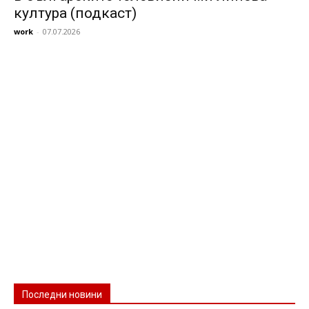
култура (подкаст)
work
-
07.07.2026
Последни новини