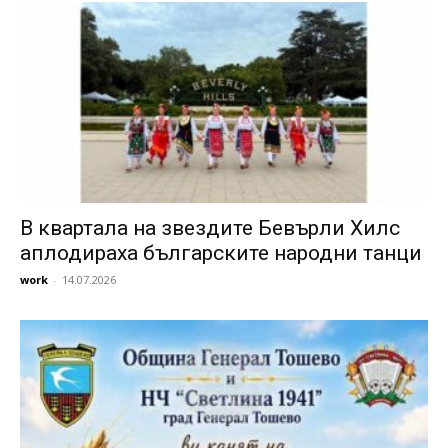
В квартала на звездите Бевърли Хилс
аплодираха българските народни танци
work
-
14.07.2026