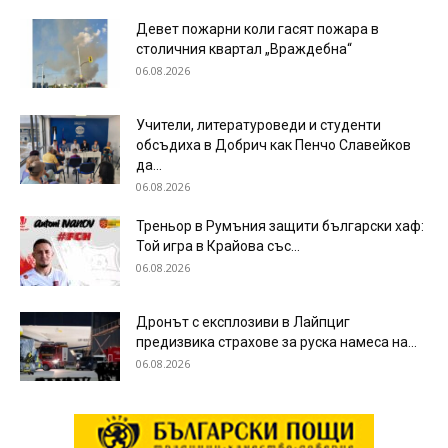
Девет пожарни коли гасят пожара в
столичния квартал „Враждебна“
06.08.2026
Учители, литературоведи и студенти
обсъдиха в Добрич как Пенчо Славейков
да...
06.08.2026
Треньор в Румъния защити български хаф:
Той игра в Крайова със...
06.08.2026
Дронът с експлозиви в Лайпциг
предизвика страхове за руска намеса на...
06.08.2026