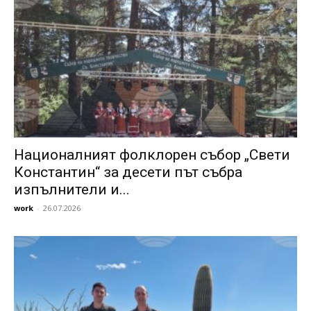
Националният фолклорен събор „Свети
Константин“ за десети път събра
изпълнители и...
work
-
26.07.2026