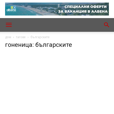
дом
тагове
българските
гоненица: българските