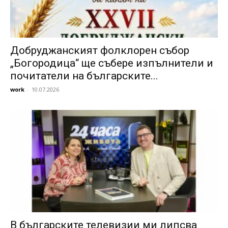
Добруджанският фолклорен събор
„Богородица“ ще събере изпълнители и
почитатели на българските...
work
-
10.07.2026
В българските телевизии ми липсва