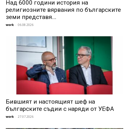
Над 6000 години история на
религиозните вярвания по българските
земи представя...
work
-
06.08.2026
Бившият и настоящият шеф на
българските съдии с наряди от УЕФА
work
-
27.07.2026