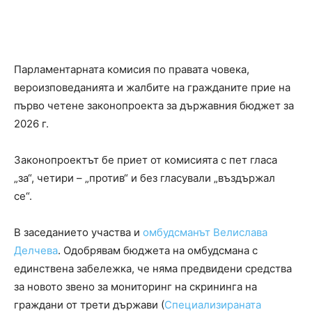
Парламентарната комисия по правата човека,
вероизповеданията и жалбите на гражданите прие на
първо четене законопроекта за държавния бюджет за
2026 г.
Законопроектът бе приет от комисията с пет гласа
„за“, четири – „против“ и без гласували „въздържал
се“.
В заседанието участва и
омбудсманът Велислава
Делчева
. Одобрявам бюджета на омбудсмана с
единствена забележка, че няма предвидени средства
за новото звено за мониторинг на скрининга на
граждани от трети държави (
Специализираната