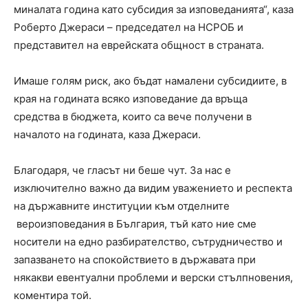
миналата година като субсидия за изповеданията“, каза
Роберто Джераси – председател на НСРОБ и
представител на еврейската общност в страната.
Имаше голям риск, ако бъдат намалени субсидиите, в
края на годината всяко изповедание да връща
средства в бюджета, които са вече получени в
началото на годината, каза Джераси.
Благодаря, че гласът ни беше чут. За нас е
изключително важно да видим уважението и респекта
на държавните институции към отделните
вероизповедания в България, тъй като ние сме
носители на едно разбирателство, сътрудничество и
запазването на спокойствието в държавата при
някакви евентуални проблеми и верски стълпновения,
коментира той.