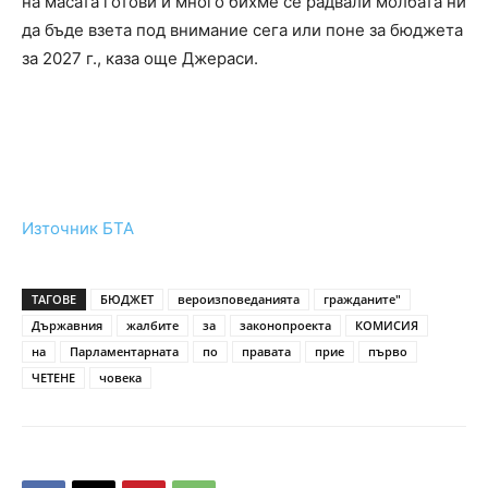
на масата готови и много бихме се радвали молбата ни
да бъде взета под внимание сега или поне за бюджета
за 2027 г., каза още Джераси.
Източник БТА
ТАГОВЕ
БЮДЖЕТ
вероизповеданията
гражданите"
Държавния
жалбите
за
законопроекта
КОМИСИЯ
на
Парламентарната
по
правата
прие
първо
ЧЕТЕНЕ
човека