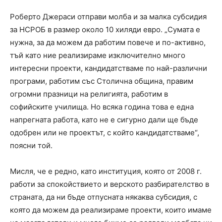
Роберто Джераси отправи молба и за малка субсидия
за НСРОБ в размер около 10 хиляди евро. „Сумата е
нужна, за да можем да работим повече и по-активно,
тъй като ние реализираме изключително много
интересни проекти, кандидатстваме по най-различни
програми, работим със Столична община, правим
огромни празници на религията, работим в
софийските училища. Но всяка година това е една
напрегната работа, като не е сигурно дали ще бъде
одобрен или не проектът, с който кандидатстваме“,
поясни той.
Мисля, че е редно, като институция, която от 2008 г.
работи за спокойствието и верското разбирателство в
страната, да ни бъде отпусната някаква субсидия, с
която да можем да реализираме проекти, които имаме