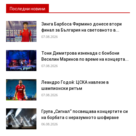
Последни новини
Зинга Барбоса Фирмино донесе втори
финал за България на световното в...
07.08.2026
Тони Димитрова изненада с бонбони
Веселин Маринов по време на концерта...
07.08.2026
Леандро Годой: ЦСКА навлезе в
шампионски ритъм
07.08.2026
Група „Сигнал“ посвещава концертите си
на борбата с неразумното шофиране
06.08.2026