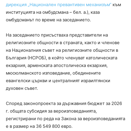
дирекция „Национален превантивен механизъм“
към
институцията на омбудсмана – бел. а.), каза
омбудсманът по време на заседанието.
На заседанието присъстваха представители на
религиозните общности в страната, както и членове
на Националния съвет на религиозните общности в
България (НСРОБ), в който членуват католическата
екзархия, арменската апостолическа екзархия,
мюсюлманското изповедание, обединените
евангелски църкви и централният израилтянски
духовен съвет.
Според законопроекта за държавния бюджет за 2026
г. общата субсидия за вероизповеданията,
регистрирани по реда на Закона за вероизповеданията
е в размер на 36 549 800 евро.