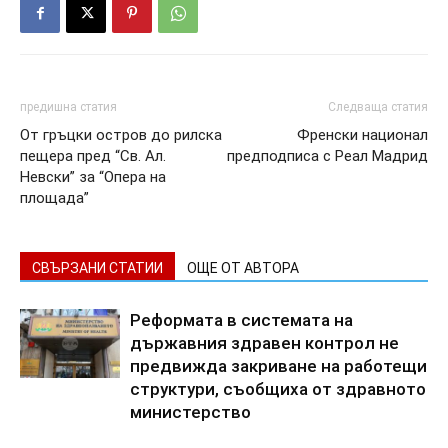
предишна статия
Следваща статия
От гръцки остров до рилска
Френски национал
пещера пред “Св. Ал.
предподписа с Реал Мадрид
Невски” за “Опера на
площада”
СВЪРЗАНИ СТАТИИ
ОЩЕ ОТ АВТОРА
Реформата в системата на
държавния здравен контрол не
предвижда закриване на работещи
структури, съобщиха от здравното
министерство