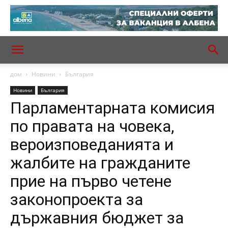
дом
Новини
България
Новини
България
Парламентарната комисия
по правата на човека,
вероизповеданията и
жалбите на гражданите
прие на първо четене
законопроекта за
държавния бюджет за