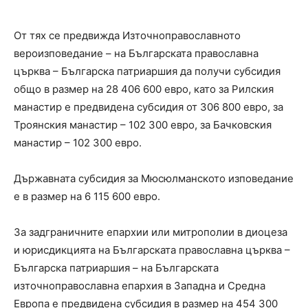
От тях се предвижда Източноправославното
вероизповедание – на Българската православна
църква – Българска патриаршия да получи субсидия
общо в размер на 28 406 600 евро, като за Рилския
манастир е предвидена субсидия от 306 800 евро, за
Троянския манастир – 102 300 евро, за Бачковския
манастир – 102 300 евро.
Държавната субсидия за Мюсюлманското изповедание
е в размер на 6 115 600 евро.
За задграничните епархии или митрополии в диоцеза
и юрисдикцията на Българската православна църква –
Българска патриаршия – на Българската
източноправославна епархия в Западна и Средна
Европа е предвидена субсидия в размер на 454 300