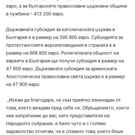
евро, а за българските православни църковни общини
в чужбина – 413 200 евро.
Държавната субсидия за католическата църква в
България е в размер на 395 800 евро. Субсидията за
протестантските вероизповедания в страната е в
размер на 668 800 евро. Религиозната общност на
евреите в България ще получи субсидия в размер на
47 600 евро. Държавната субсидия за арменската
Апостолическа православна света църква е в размер
на 47 900 евро.
„Искам да благодаря, че съм приятно изненадан от
това, което виждам пред себе си. Обръщението, което
ние изпратихме до вас, като представители на
Народното събрание, е било чуто и с голямо
задоволство отчитам, че е спазено това, което беше