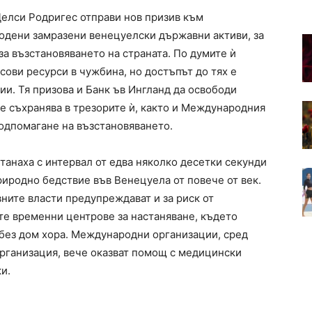
лси Родригес отправи нов призив към
одени замразени венецуелски държавни активи, за
за възстановяването на страната. По думите ѝ
ови ресурси в чужбина, но достъпът до тях е
и. Тя призова и Банк ъв Ингланд да освободи
се съхранява в трезорите ѝ, както и Международния
подпомагане на възстановяването.
станаха с интервал от едва няколко десетки секунди
риродно бедствие във Венецуела от повече от век.
ните власти предупреждават и за риск от
те временни центрове за настаняване, където
без дом хора. Международни организации, сред
рганизация, вече оказват помощ с медицински
и.