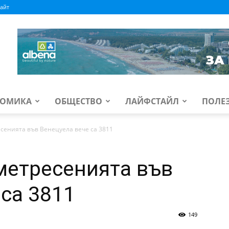
айт
ОМИКА
ОБЩЕСТВО
ЛАЙФСТАЙЛ
ПОЛЕ
сенията във Венецуела вече са 3811
метресенията във
 са 3811
149