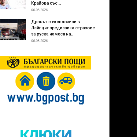
Крайова със...
06.08.2026
Дронът с експлозиви в
Лайпциг предизвика страхове
за руска намеса на...
06.08.2026
клюки