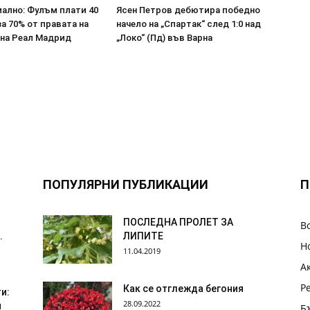
ално: Фулъм плати 40
Ясен Петров дебютира победно
за 70% от правата на
начело на „Спартак“ след 1:0 над
 на Реал Мадрид
„Локо“ (Пд) във Варна
ПОПУЛЯРНИ ПУБЛИКАЦИИ
П
ПОСЛЕДНА ПРОЛЕТ ЗА
В
.
ЛИПИТЕ
Н
11.04.2019
А
Р
Как се отглежда бегония
и:
28.09.2022
я
Б