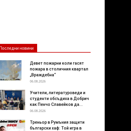
Последни новини
Девет пожарни коли гасят
пожара в столичния квартал
„Враждебна“
06.08.2026
Учители, литературоведи и
студенти обсъдиха в Добрич
как Пенчо Славейков да...
06.08.2026
Треньор в Румъния защити
български хаф: Той игра в