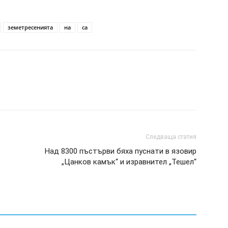
земетресенията
на
са
Следваща статия
Над 8300 пъстърви бяха пуснати в язовир
„Цанков камък“ и изравнител „Тешел“