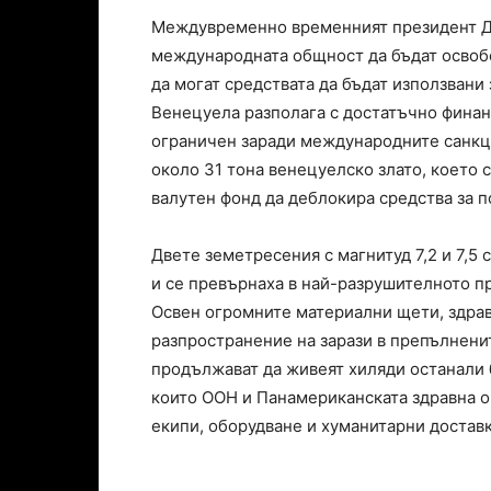
Междувременно временният президент Де
международната общност да бъдат освоб
да могат средствата да бъдат използвани 
Венецуела разполага с достатъчно финанс
ограничен заради международните санкци
около 31 тона венецуелско злато, което 
валутен фонд да деблокира средства за 
Двете земетресения с магнитуд 7,2 и 7,5 
и се превърнаха в най-разрушителното п
Освен огромните материални щети, здрав
разпространение на зарази в препълнени
продължават да живеят хиляди останали 
които ООН и Панамериканската здравна о
екипи, оборудване и хуманитарни доставк