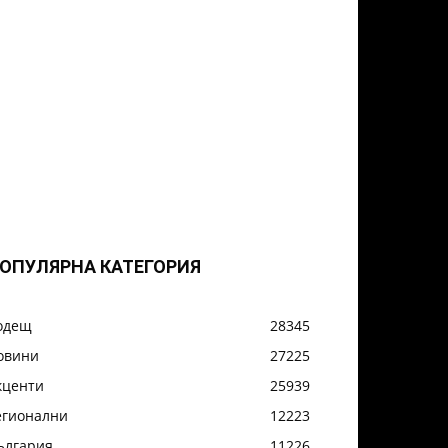
ОПУЛЯРНА КАТЕГОРИЯ
одещ
28345
овини
27225
кценти
25939
егионални
12223
ългария
11226