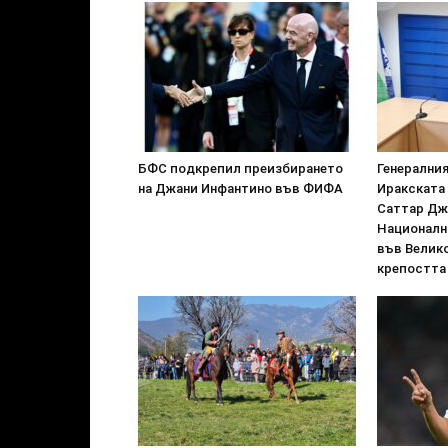
БФС подкрепил преизбирането
Генералния
на Джани Инфантино във ФИФА
Иракската
Саттар Дж
Националн
във Велик
крепостта