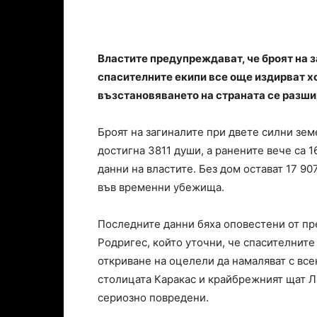
Властите предупреждават, че броят на 
спасителните екипи все още издирват 
възстановяването на страната се разш
Броят на загиналите при двете силни зем
достигна 3811 души, а ранените вече са 
данни на властите. Без дом остават 17 9
във временни убежища.
Последните данни бяха оповестени от п
Родригес, който уточни, че спасителнит
откриване на оцелели да намаляват с все
столицата Каракас и крайбрежният щат Л
сериозно повредени.