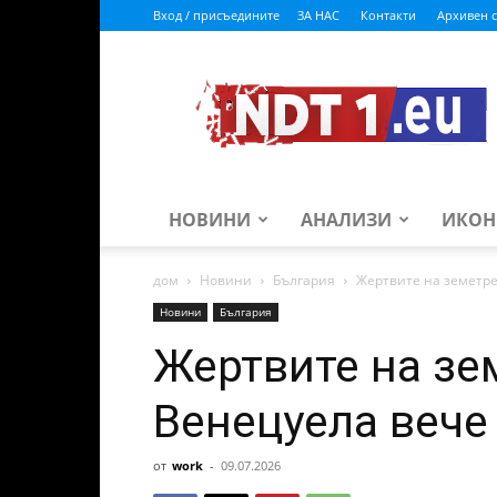
Вход / присъедините
ЗА НАС
Контакти
Архивен с
ndt1.eu
НОВИНИ
АНАЛИЗИ
ИКОН
дом
Новини
България
Жертвите на земетре
Новини
България
Жертвите на зе
Венецуела вече
от
work
-
09.07.2026