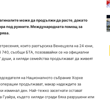
загиналите може да продължи да расте, докато
хора под руините. Международната помощ за
ирява.
етресения, които разтърсиха Венецуела на 24 юни,
16 740, съобщи БТА, позовавайки се на официални
07 души, а хиляди семейства продължават да живеят
редседателя на Националното събрание Хорхе
е операции продължават, макар надеждите за
ки изминал ден. Най-тежко засегнати остават
а Гуайра, където хиляди сгради бяха разрушени или