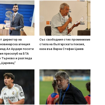
т директор на
Със свободния стих променихме
 новинарска агенция
стила на българската поезия,
иад Ал Ардауи посети
каза във Варна Стефан Цанев
ия пресклуб на БТА
о Търново и разгледа
 „Царевец“