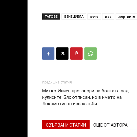
ТАГОВЕ
ВЕНЕЦУЕЛА
вече
във
жертвите
предишна статия
Митко Илиев проговори за болката зад
кулисите: Бях отписан, но в името на
Локомотив стиснах зъби
СВЪРЗАНИ СТАТИИ
ОЩЕ ОТ АВТОРА