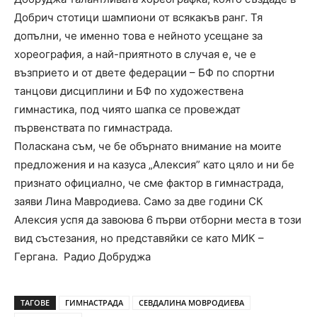
Добрич стотици шампиони от всякакъв ранг. Тя
допълни, че именно това е нейното усещане за
хореография, а най-приятното в случая е, че е
възприето и от двете федерации – БФ по спортни
танцови дисциплини и БФ по художествена
гимнастика, под чиято шапка се провеждат
първенствата по гимнастрада.
Поласкана съм, че бе обърнато внимание на моите
предложения и на казуса „Алексия” като цяло и ни бе
признато официално, че сме фактор в гимнастрада,
заяви Лина Мавродиева. Само за две години СК
Алексия успя да завоюва 6 първи отборни места в този
вид състезания, но представяйки се като МИК –
Гергана. Радио Добруджа
ТАГОВЕ
ГИМНАСТРАДА
СЕВДАЛИНА МОВРОДИЕВА