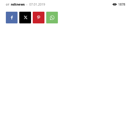
от
ndtnews
-
07.01.2019
1878