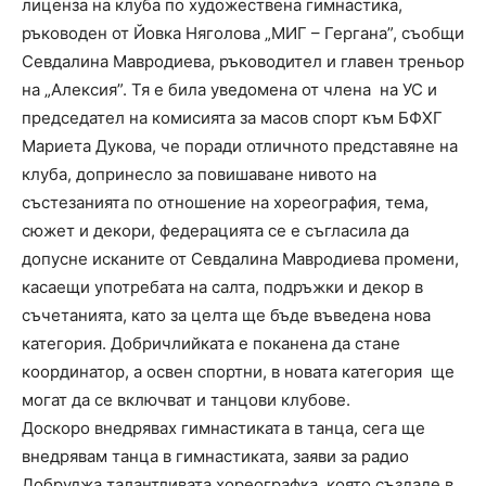
лиценза на клуба по художествена гимнастика,
ръководен от Йовка Няголова „МИГ – Гергана”, съобщи
Севдалина Мавродиева, ръководител и главен треньор
на „Алексия”. Тя е била уведомена от члена на УС и
председател на комисията за масов спорт към БФХГ
Мариета Дукова, че поради отличното представяне на
клуба, допринесло за повишаване нивото на
състезанията по отношение на хореография, тема,
сюжет и декори, федерацията се е съгласила да
допусне исканите от Севдалина Мавродиева промени,
касаещи употребата на салта, подръжки и декор в
съчетанията, като за целта ще бъде въведена нова
категория. Добричлийката е поканена да стане
координатор, а освен спортни, в новата категория ще
могат да се включват и танцови клубове.
Доскоро внедрявах гимнастиката в танца, сега ще
внедрявам танца в гимнастиката, заяви за радио
Добруджа талантливата хореографка, която създаде в