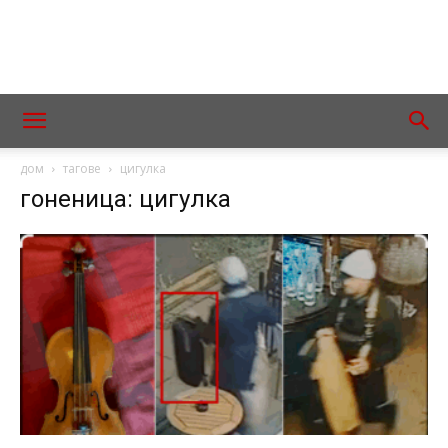
дом
тагове
цигулка
гоненица: цигулка