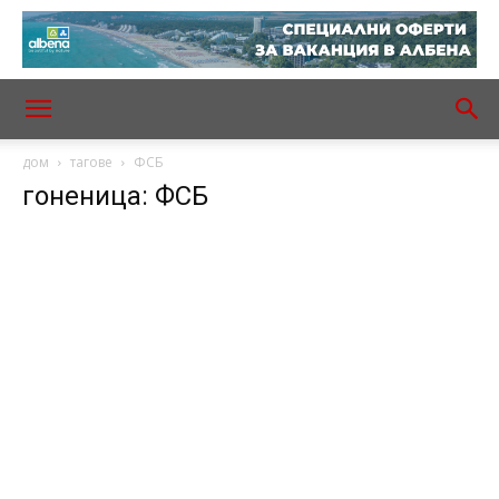
дом
тагове
ФСБ
гоненица: ФСБ