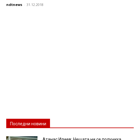
ndtnews
-
31.12.2018
Последни новини
Атанас Илиев: Нещата ни се получиха