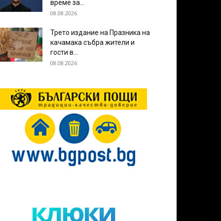
време за...
08.08.2026
Трето издание на Празника на
качамака събра жители и
гости в...
08.08.2026
клюки