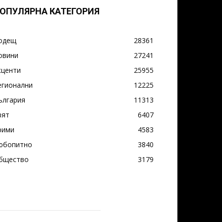
ОПУЛЯРНА КАТЕГОРИЯ
одещ
28361
овини
27241
кценти
25955
егионални
12225
ългария
11313
вят
6407
рими
4583
юбопитно
3840
бщество
3179