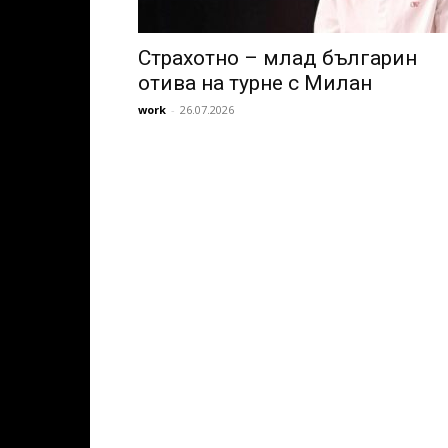
Страхотно – млад българин
отива на турне с Милан
work
-
26.07.2026