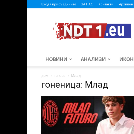
Вход / присъедините
ЗА НАС
Контакти
Архивен 
ndt1.eu
НОВИНИ
АНАЛИЗИ
ИКОН
дом
тагове
Млад
гоненица: Млад