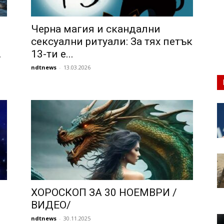
Черна магия и скандални
сексуални ритуали: За тях петък
…
13-ти е...
ndtnews
-
13.03.2026
ХОРОСКОП ЗА 30 НОЕМВРИ /
ВИДЕО/
ndtnews
-
30.11.2025