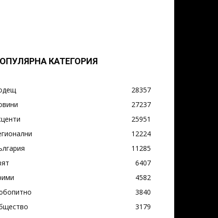
ОПУЛЯРНА КАТЕГОРИЯ
одещ
28357
овини
27237
кценти
25951
егионални
12224
ългария
11285
вят
6407
рими
4582
юбопитно
3840
бщество
3179