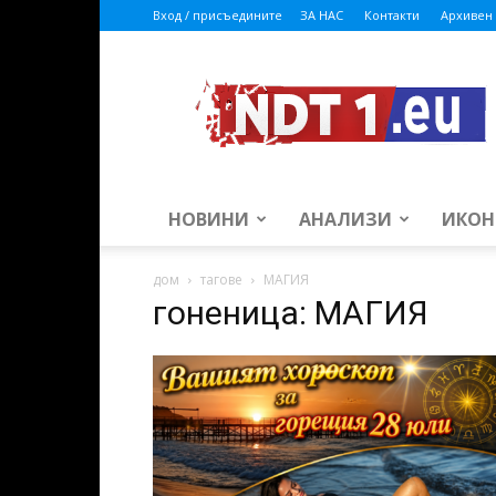
Вход / присъедините
ЗА НАС
Контакти
Архивен 
ndt1.eu
НОВИНИ
АНАЛИЗИ
ИКОН
дом
тагове
МАГИЯ
гоненица: МАГИЯ