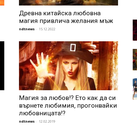
Древна китайска любовна
магия привлича желания мъж
ndtnews
-
15.12.2022
Магия за любов!? Ето как да си
върнете любимия, прогонвайки
любовницата!?
ndtnews
-
12.02.2019