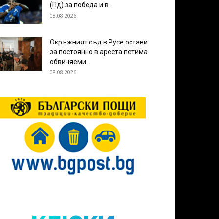
(Пд) за победа и в...
08.08.2026
Окръжният съд в Русе остави
за постоянно в ареста петима
обвиняеми...
08.08.2026