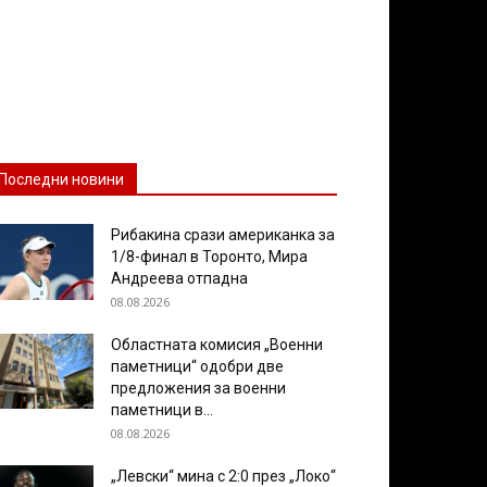
Последни новини
Рибакина срази американка за
1/8-финал в Торонто, Мира
Андреева отпадна
08.08.2026
Областната комисия „Военни
паметници“ одобри две
предложения за военни
паметници в...
08.08.2026
„Левски“ мина с 2:0 през „Локо“