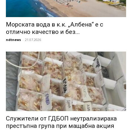
Морската вода в к.к. „Албена“ е с
отлично качество и без...
ndtnews
-
21.07.2026
Служители от ГДБОП неутрализираха
престъпна група при мащабна акция