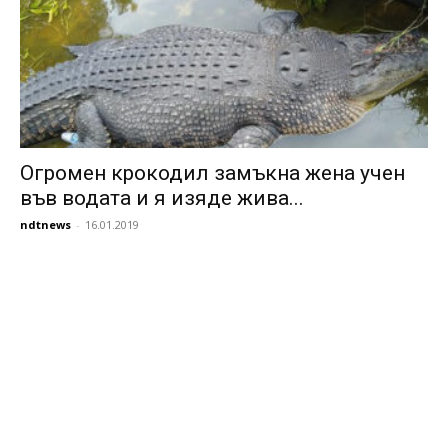
Огромен крокодил замъкна жена учен
във водата и я изяде жива...
ndtnews
-
16.01.2019