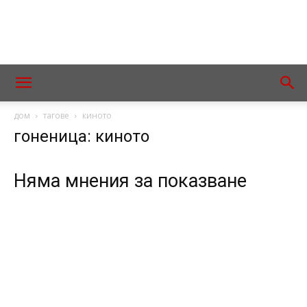
дом
тагове
киното
гоненица: киното
Няма мнения за показване