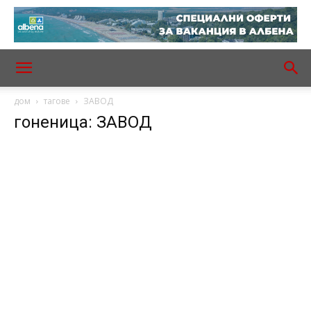
дом
тагове
ЗАВОД
гоненица: ЗАВОД