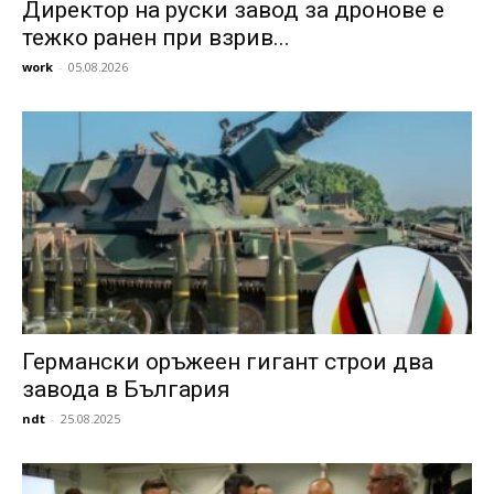
Директор на руски завод за дронове е
тежко ранен при взрив...
work
-
05.08.2026
Германски оръжеен гигант строи два
завода в България
ndt
-
25.08.2025