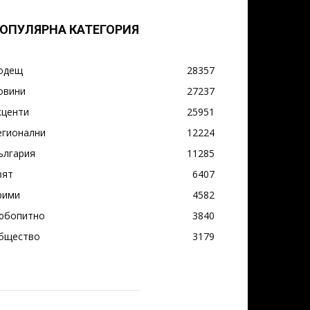
ОПУЛЯРНА КАТЕГОРИЯ
одещ
28357
овини
27237
кценти
25951
егионални
12224
ългария
11285
вят
6407
рими
4582
юбопитно
3840
бщество
3179