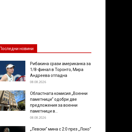
Последни новини
Рибакина срази американка за
1/8-финал в Торонто, Мира
Андреева отпадна
08.08.2026
Областната комисия „Военни
паметници“ одобри две
предложения за военни
паметници в...
08.08.2026
„Левски“ мина с 2:0 през „Локо“