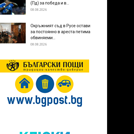
(Пд) за победа и в...
08.08.2026
Окръжният съд в Русе остави
за постоянно в ареста петима
обвиняеми...
08.08.2026