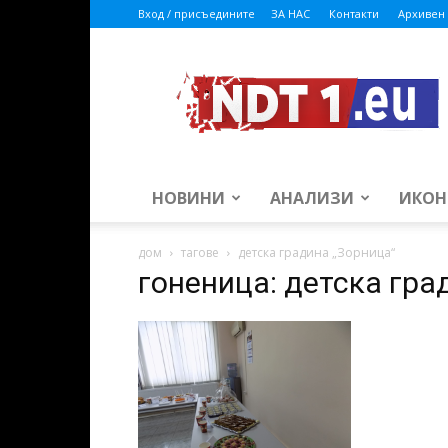
Вход / присъедините
ЗА НАС
Контакти
Архивен 
ndt1.eu
НОВИНИ
АНАЛИЗИ
ИКОН
дом
тагове
детска градина „Зорница“
гоненица: детска гра