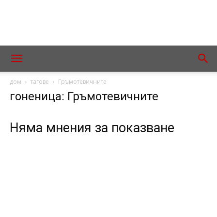
дом
тагове
Гръмотевичните
гоненица: Гръмотевичните
Няма мнения за показване