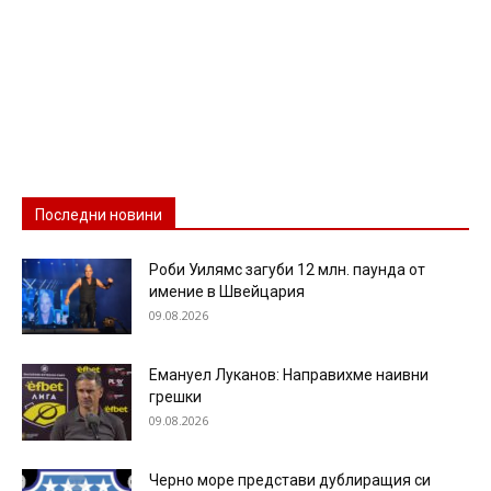
Последни новини
Роби Уилямс загуби 12 млн. паунда от
имение в Швейцария
09.08.2026
Емануел Луканов: Направихме наивни
грешки
09.08.2026
Черно море представи дублиращия си