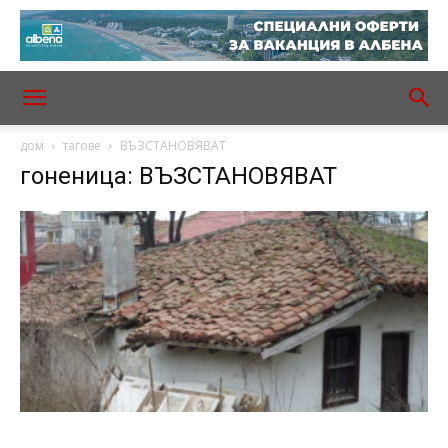
дом
тагове
ВЪЗСТАНОВЯВАТ
гоненица: ВЪЗСТАНОВЯВАТ