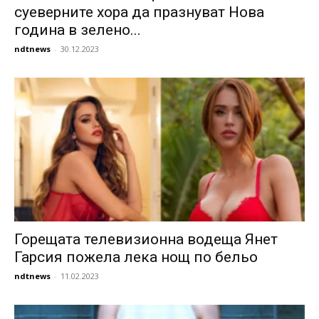
суеверните хора да празнуват Нова
година в зелено...
ndtnews
-
30.12.2023
Горещата телевизионна водеща Янет
Гарсия пожела лека нощ по бельо
ndtnews
-
11.02.2023