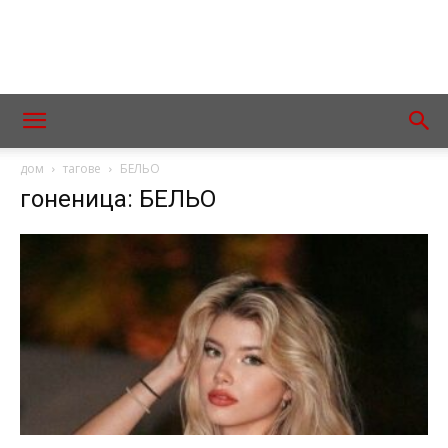
дом
тагове
БЕЛЬО
гоненица: БЕЛЬО