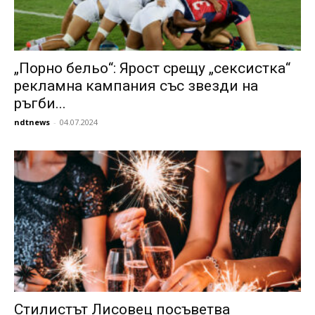
„Порно бельо“: Ярост срещу „сексистка“
рекламна кампания със звезди на
ръгби...
ndtnews
-
04.07.2024
Стилистът Лисовец посъветва