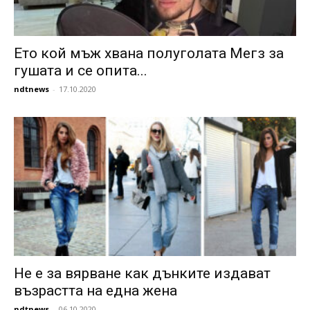
Ето кой мъж хвана полуголата Мегз за
гушата и се опита...
ndtnews
-
17.10.2020
Не е за вярване как дънките издават
възрастта на една жена
ndtnews
-
06.10.2020