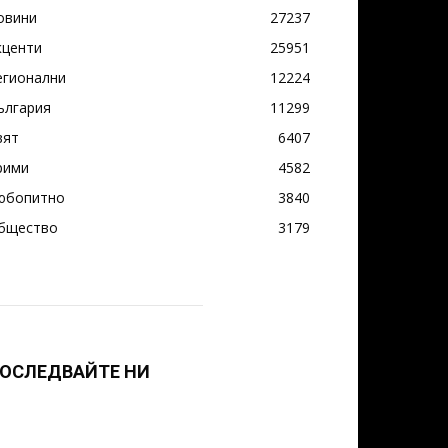
овини
27237
кценти
25951
егионални
12224
ългария
11299
вят
6407
рими
4582
юбопитно
3840
бщество
3179
ОСЛЕДВАЙТЕ НИ