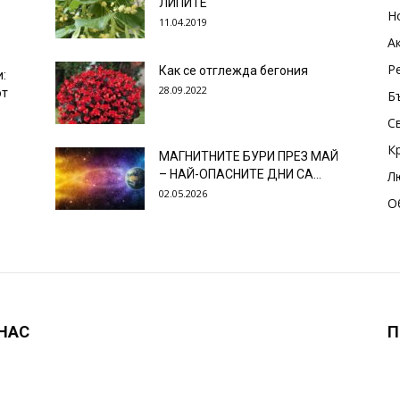
ЛИПИТЕ
Н
11.04.2019
А
Р
Как се отглежда бегония
и:
28.09.2022
от
Б
С
К
МАГНИТНИТЕ БУРИ ПРЕЗ МАЙ
– НАЙ-ОПАСНИТЕ ДНИ СА…
Л
02.05.2026
О
 НАС
П