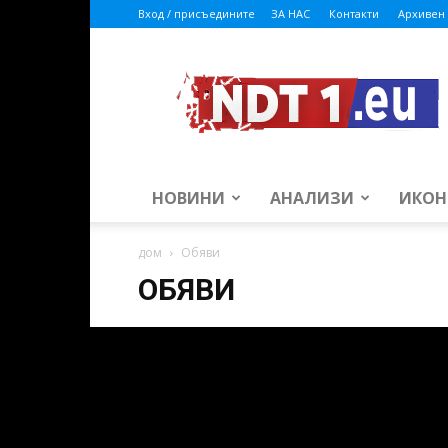
Вход / присъедините
ЗА НАС
Контакти
Архивен 
ndt1.eu
НОВИНИ
АНАЛИЗИ
ИКОН
дом
Обяви
ОБЯВИ