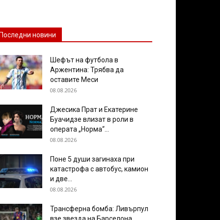
Последни новини
Шефът на футбола в
Аржентина: Трябва да
оставите Меси
08.08.2026
Джесика Прат и Екатерине
Буачидзе влизат в роли в
операта „Норма“...
08.08.2026
Поне 5 души загинаха при
катастрофа с автобус, камион
и две...
08.08.2026
Трансферна бомба: Ливърпул
взе звезда на Барселона