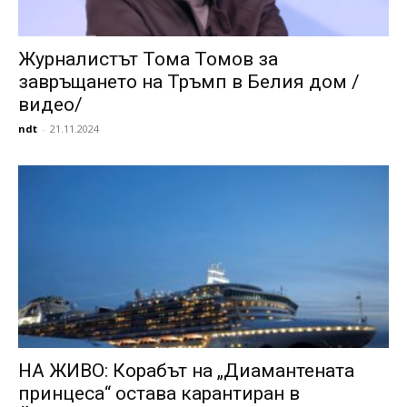
Журналистът Тома Томов за
завръщането на Тръмп в Белия дом /
видео/
ndt
-
21.11.2024
НА ЖИВО: Корабът на „Диамантената
принцеса“ остава карантиран в