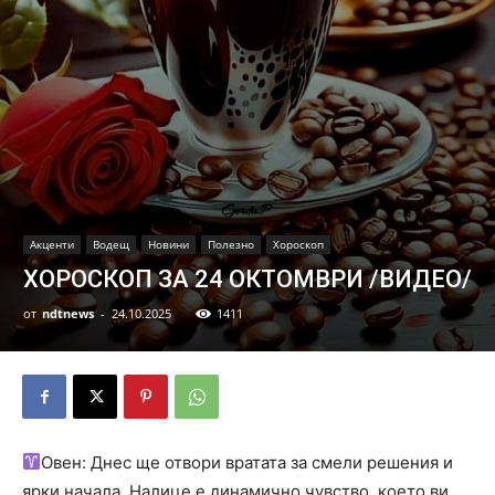
Акценти
Водещ
Новини
Полезно
Хороскоп
ХОРОСКОП ЗА 24 ОКТОМВРИ /ВИДЕО/
от
ndtnews
-
24.10.2025
1411
Овен: Днес ще отвори вратата за смели решения и
ярки начала. Налице е динамично чувство, което ви