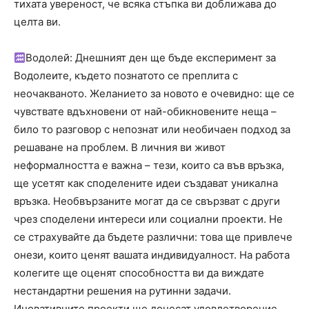
тихата увереност, че всяка стъпка ви доближава до
целта ви.
Водолей: Днешният ден ще бъде експеримент за
Водолеите, където познатото се преплита с
неочакваното. Желанието за новото е очевидно: ще се
чувствате вдъхновени от най-обикновените неща –
било то разговор с непознат или необичаен подход за
решаване на проблем. В личния ви живот
неформалността е важна – тези, които са във връзка,
ще усетят как споделените идеи създават уникална
връзка. Необвързаните могат да се свързват с други
чрез споделени интереси или социални проекти. Не
се страхувайте да бъдете различни: това ще привлече
онези, които ценят вашата индивидуалност. На работа
колегите ще оценят способността ви да виждате
нестандартни решения на рутинни задачи.
Иновативните проекти ще донесат удовлетворение