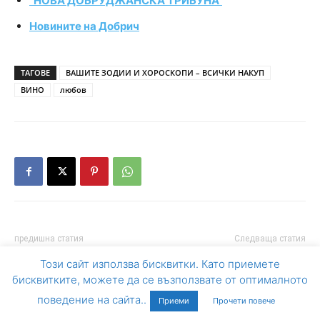
“НОВА ДОБРУДЖАНСКА ТРИБУНА”
Новините на Добрич
ТАГОВЕ
ВАШИТЕ ЗОДИИ И ХОРОСКОПИ – ВСИЧКИ НАКУП
ВИНО
любов
предишна статия
Следваща статия
24 ОКТОМВРИ: Световен
Крачка назад: ГЕРБ оттегля
Този сайт използва бисквитки. Като приемете
ден за борба с
такса водомер
бисквитките, можете да се възползвате от оптималното
полиомиелита
поведение на сайта..
Приеми
Прочети повече