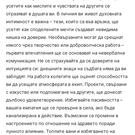
усетите как мислите и чувствата на другите се
отразяват в душата ви. В личния ви живот духовната
интимност е важна – тези, които са във връзка, ще
усетят как споделените мечти създават невидима
нишка на доверие. Необвързаните могат да срещнат
някого чрез творчество или доброволческа работа –
първите впечатления ще се основават на невербална
комуникация. Не се страхувайте да се доверите на
интуицията си: днешните знаци на съдбата няма да ви
заблудят. На работа колегите ще оценят способността
ви да усещате атмосферата в екип. Проекти, свързани
с изкуство или подпомагане на другите, ще донесат
дълбоко удовлетворение. Избягвайте пасивността –
вашата емпатия ще се превърне в сила, ако бъде
канализирана в действие. Възможни са промени в
настроението по отношение на здравето поради
лунното влияние. Топлите вани и избягването на