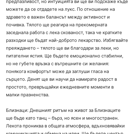
предпазливост, но интуицията ви ще ви подскаже къде
можете да се отдадете на лукс. По отношение на
здравето е важен балансът между активност и
почивка. Тялото ще реагира на прекомерната
заседнала работа с лека скованост, така че кратките
разходки ще бъдат най-доброто лекарство. Избягвайте
преяждането – тялото ще ви благодари за леки, но
питателни ястия. Ще бъдете емоционално стабилни,
но не губете връзка с вътрешните си желания:
понякога комфортът може да заглуши гласа на
сърцето. Денят ще ви научи да намирате радост в
простото, превръщайки ежедневните моменти в
малки празненства.
Близнаци: Днешният ритъм на живот за Близнаците
ще бъде като танц – бърз, но ясен и многостранен.
Лекота прониква в общата атмосфера, вдъхновявайки
комуникацията и обмена на идеи. Ще бъдете център