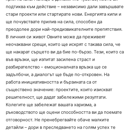
подтиква към действие – независимо дали завършвате
стари проекти или стартирате нови. Енергията кипи и
ще почувствате прилив на сила, способен да
преодолее дори най-предизвикателните препятствия.
В личния си живот Овните може да преживеят
неочаквани срещи, които ще искрят с такава сила, че
ще накарат сърцето ви да бие по-бързо. Тези, които са
във връзки, ще изпитат засилена страст и
разбирателство – емоционалната връзка ще се
задълбочи, а диалогът ще бъде по-откровен. На
работа инициативността и бързината са от
съществено значение: проектите, които изискват
решителност, ще дадат забележими резултати.
Колегите ще забележат вашата харизма, а
ръководството ще оцени способността ви да поемате
отговорност. Не пренебрегвайте обаче малките
детайли – дори в преследването на голям успех те