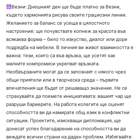
Везни: Днешният ден ще бъде платно за Везни,
където хармонията рисува своите грациозни линии.
Желанието за баланс се усеща в цялостното
настроение: ще почувствате копнеж за красота във
всякаква форма – било то изкуство, диалог или дори
подредба на мебели. В личния ви живот взаимността е
важна: тези, които са във връзка, ще усетят как
малките компромиси укрепват връзката.
Необвързаните могат да се запознаят с някого чрез
общи приятели или в творческа среда – първите
впечатления ще бъдат от решаващо значение. Не се
страхувайте да поемете инициативата: вашият чар ще
разруши бариерите. На работа колегите ще оценят
способността ви да намирате общ език в конфликтни
ситуации. Проектите, изискващи дипломация, ще
донесат успех благодарение на способността ви да
виждате всички страни на даден проблем. Избягвайте