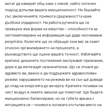
могат да намерят общ език с някой, чийто логичен
подход допълва вашата емоционалност. Не бързайте
със заключенията: понякога сдържаността крие
дълбока отдаденост. На работа рутината ще се
превърне във форма на изкуство – способността за
систематизиране на информация ще даде неочаквани
резултати. Колегите ще се обръщат към вас за съвет
относно организирането на процесите, а
ръководството ще оцени вашата точност. Избягвайте
критика: днешните постижения заслужават признание,
дори и да изглеждат незначителни. Що се отнася до
здравето ви, важно е да поддържате здравословен
режим: нарушаването на режима ви на сън ще доведе
до спад на енергията до вечерта. Кратките почивки на
чист въздух и леките закуски ще помогнат. Ще бъдете
емоционално балансирани, но не губете връзка с
интуицията си – понякога логиката отстъпва място на