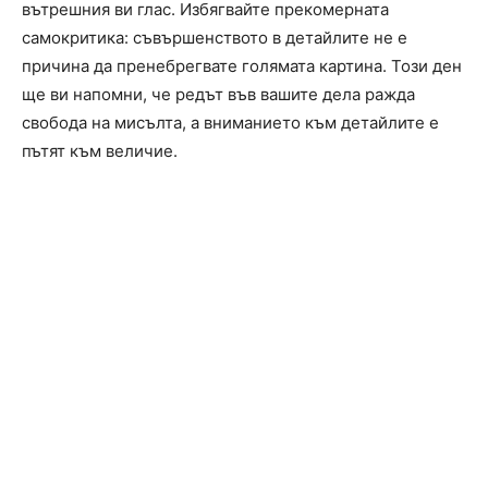
вътрешния ви глас. Избягвайте прекомерната
самокритика: съвършенството в детайлите не е
причина да пренебрегвате голямата картина. Този ден
ще ви напомни, че редът във вашите дела ражда
свобода на мисълта, а вниманието към детайлите е
пътят към величие.