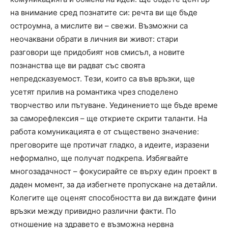
на внимание сред познатите си: речта ви ще бъде
остроумна, а мислите ви – свежи. Възможни са
неочаквани обрати в личния ви живот: стари
разговори ще придобият нов смисъл, а новите
познанства ще ви радват със своята
непредсказуемост. Тези, които са във връзки, ще
усетят прилив на романтика чрез споделено
творчество или пътуване. Уединението ще бъде време
за саморефлексия – ще откриете скрити таланти. На
работа комуникацията е от съществено значение:
преговорите ще протичат гладко, а идеите, изразени
неформално, ще получат подкрепа. Избягвайте
многозадачност – фокусирайте се върху един проект в
даден момент, за да избегнете пропускане на детайли.
Колегите ще оценят способността ви да виждате фини
връзки между привидно различни факти. По
отношение на здравето е възможна нервна