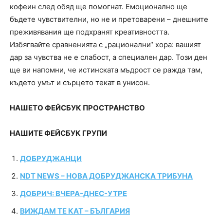
кофеин след обяд ще помогнат. Емоционално ще
бъдете чувствителни, но не и претоварени – днешните
преживявания ще подхранят креативността.
Избягвайте сравненията с „рационални“ хора: вашият
дар за чувства не е слабост, а специален дар. Този ден
ще ви напомни, че истинската мъдрост се ражда там,
където умът и сърцето текат в унисон.
НАШЕТО ФЕЙСБУК ПРОСТРАНСТВО
НАШИТЕ ФЕЙСБУК ГРУПИ
ДО
БРУДЖАНЦИ
NDT NEWS – НОВА ДОБРУДЖАНСКА ТРИБУНА
ДОБРИЧ: ВЧЕРА-ДНЕС-УТРЕ
ВИЖДАМ ТЕ КАТ – БЪЛГАРИЯ