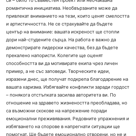
си – било то съвместен проект или неочаквана
романтична инициатива. Необвързаните може да
привлекат вниманието на тези, които ценят смелостта
и артистичността. Не се страхувайте да бъдете
център на внимание: вашата искреност ще стопли
дори най-студените сърца. На работа е важно да
демонстрирате лидерски качества, без да бъдете
прекалено напористи. Колегите ще оценят
способността ви да мотивирате екипа чрез личен
пример, а не със заповеди. Творческите идеи,
изразени днес, ще получат подкрепа благодарение на
вашата харизма. Избягвайте конфликти заради гордост
– понякога отстъпката засилва авторитета ви. По
отношение на здравето жизнеността преобладава, но
са възможни скокове на напрежение поради
емоционални преживявания. Редовните упражнения и
избягването на спорове в напрегнати ситуации ще
помогнат. Ще бъдете емоционално отворени, но не и