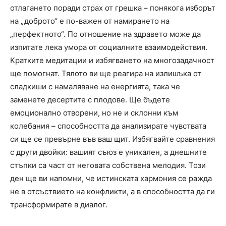
отлагането поради страх от грешка – понякога изборът
на „доброто“ е по-важен от намирането на
„перфектното“. По отношение на здравето може да
изпитате лека умора от социалните взаимодействия.
Кратките медитации и избягването на многозадачност
ще помогнат. Тялото ви ще реагира на излишъка от
сладкиши с намаляване на енергията, така че
заменете десертите с плодове. Ще бъдете
емоционално отворени, но не и склонни към
колебания – способността да анализирате чувствата
си ще се превърне във ваш щит. Избягвайте сравнения
с други двойки: вашият съюз е уникален, а днешните
стъпки са част от неговата собствена мелодия. Този
ден ще ви напомни, че истинската хармония се ражда
не в отсъствието на конфликти, а в способността да ги
трансформирате в диалог.