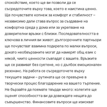
спокойствие, което ще ви позволи да се
съсредоточите върху това, което е наистина ценно.
Ще почувствате копнеж за комфорт и стабилност –
независимо дали става въпрос за създаване на
комфортна среда у дома или за укрепване на
доверителни връзки с близки. Последователността е
ключова в личния ви живот: дългосрочните партньори
ще почувстват взаимна подкрепа по малки въпроси,
докато необвързаните могат да намерят общ език с
някой, чиито ценности съвпадат с вашите. Връзките
ще се развиват без суетене, но с дълбок емоционален
резонанс. На работа се съсредоточете върху
текущите задачи – рутината ще се превърне в
творчески процес благодарение на вашето търпение.
Не бързайте да поемате твърде много: колегите ще
оценят способността ви да довеждате нещата до
съвършенство. Финансовите въпроси ще изискват