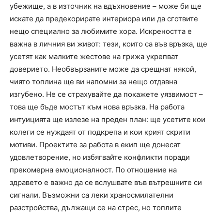
убежище, а в източник на вдъхновение – може би ще
искате да предекорирате интериора или да сготвите
нещо специално за любимите хора. Искреността е
важна в личния ви живот: тези, които са във връзка, ще
усетят как малките жестове на грижа укрепват
доверието. Необвързаните може да срещнат някой,
чиято топлина ще ви напомни за нещо отдавна
изгубено. Не се страхувайте да покажете уязвимост –
това ще бъде мостът към нова връзка. На работа
интуицията ще излезе на преден план: ще усетите кои
колеги се нуждаят от подкрепа и кои крият скрити
мотиви. Проектите за работа в екип ще донесат
удовлетворение, но избягвайте конфликти поради
прекомерна емоционалност. По отношение на
здравето е важно да се вслушвате във вътрешните си
сигнали. Възможни са леки храносмилателни
разстройства, дължащи се на стрес, но топлите