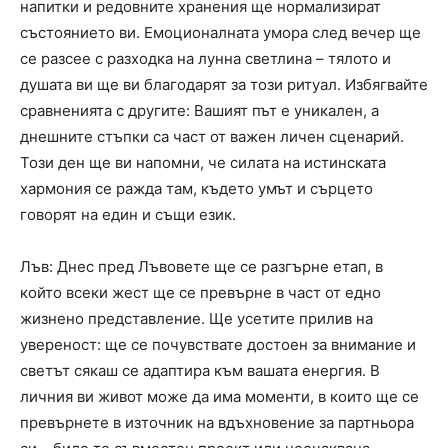
напитки и редовните хранения ще нормализират
състоянието ви. Емоционалната умора след вечер ще
се разсее с разходка на лунна светлина – тялото и
душата ви ще ви благодарят за този ритуал. Избягвайте
сравненията с другите: Вашият път е уникален, а
днешните стъпки са част от важен личен сценарий.
Този ден ще ви напомни, че силата на истинската
хармония се ражда там, където умът и сърцето
говорят на един и същи език.
Лъв: Днес пред Лъвовете ще се разгърне етап, в
който всеки жест ще се превърне в част от едно
жизнено представление. Ще усетите прилив на
увереност: ще се почувствате достоен за внимание и
светът сякаш се адаптира към вашата енергия. В
личния ви живот може да има моменти, в които ще се
превърнете в източник на вдъхновение за партньора