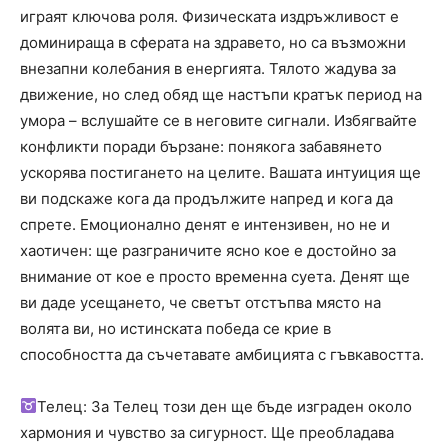
играят ключова роля. Физическата издръжливост е
доминираща в сферата на здравето, но са възможни
внезапни колебания в енергията. Тялото жадува за
движение, но след обяд ще настъпи кратък период на
умора – вслушайте се в неговите сигнали. Избягвайте
конфликти поради бързане: понякога забавянето
ускорява постигането на целите. Вашата интуиция ще
ви подскаже кога да продължите напред и кога да
спрете. Емоционално денят е интензивен, но не и
хаотичен: ще разграничите ясно кое е достойно за
внимание от кое е просто временна суета. Денят ще
ви даде усещането, че светът отстъпва място на
волята ви, но истинската победа се крие в
способността да съчетавате амбицията с гъвкавостта.
Телец: За Телец този ден ще бъде изграден около
хармония и чувство за сигурност. Ще преобладава