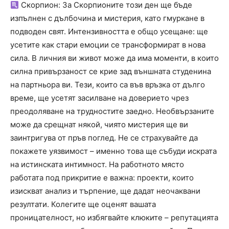
Скорпион: За Скорпионите този ден ще бъде
изпълнен с дълбочина и мистерия, като гмуркане в
подводен свят. Интензивността е общо усещане: ще
усетите как стари емоции се трансформират в нова
сила. В личния ви живот може да има моменти, в които
силна привързаност се крие зад външната студенина
на партньора ви. Тези, които са във връзка от дълго
време, ще усетят засилване на доверието чрез
преодоляване на трудностите заедно. Необвързаните
може да срещнат някой, чиято мистерия ще ви
заинтригува от пръв поглед. Не се страхувайте да
покажете уязвимост – именно това ще събуди искрата
на истинската интимност. На работното място
работата под прикритие е важна: проекти, които
изискват анализ и търпение, ще дадат неочаквани
резултати. Колегите ще оценят вашата
проницателност, но избягвайте клюките – репутацията