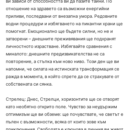
ви зависи от способността ви да пазите тайни. По
отношение на здравето са възможни енергийни
приливи, последвани от внезапна умора. Редовните
водни процедури и избягването на пикантни храни ще
помогнат. Емоционално ще бъдете силни, но не и
затворени – днешните преживявания ще подхранят
личностното израстване. Избягвайте сравнения с
миналото: днешните предизвикателства не са
повторение, а стъпка към ново ниво. Този ден ще ви
напомни, че силата на истинската трансформация се
ражда в момента, в който спрете да се страхувате от
собствената си сянка.
Стрелец: Днес, Стрелци, хоризонтите ще се отворят
като необятно открито поле. Чувство за неудържим
оптимизъм ще ви обземе: ще почувствате, че светът е
пълен с възможности, всяка от които зове към
приключения. Свободата е ключова в личния ви живот