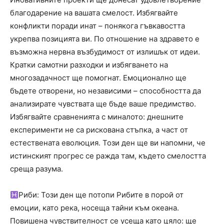
благодарение на вашата смелост. Избягвайте
конфликти поради инат – понякога гъвкавостта
укрепва позицията ви. По отношение на здравето е
възможна нервна възбудимост от излишък от идеи.
Кратки самотни разходки и избягването на
многозадачност ще помогнат. Емоционално ще
бъдете отворени, но независими – способността да
анализирате чувствата ще бъде ваше предимство.
Избягвайте сравненията с миналото: днешните
експерименти не са рискована стъпка, а част от
естествената еволюция. Този ден ще ви напомни, че
истинският прогрес се ражда там, където смелостта
среща разума.
Риби: Този ден ще потопи Рибите в порой от
емоции, като река, носеща тайни към океана.
Повишена чувствителност се усеща като цяло: ще