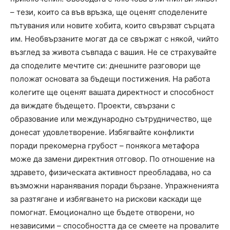
– тези, които са във връзка, ще оценят споделените
пътувания или новите хобита, които свързват сърцата
им. Необвързаните могат да се свържат с някой, чийто
възглед за живота съвпада с вашия. Не се страхувайте
да споделите мечтите си: днешните разговори ще
положат основата за бъдещи постижения. На работа
колегите ще оценят вашата директност и способност
да виждате бъдещето. Проекти, свързани с
образование или международно сътрудничество, ще
донесат удовлетворение. Избягвайте конфликти
поради прекомерна грубост – понякога метафора
може да замени директния отговор. По отношение на
здравето, физическата активност преобладава, но са
възможни наранявания поради бързане. Упражненията
за разтягане и избягването на рискови каскади ще
помогнат. Емоционално ще бъдете отворени, но
независими – способността да се смеете на провалите