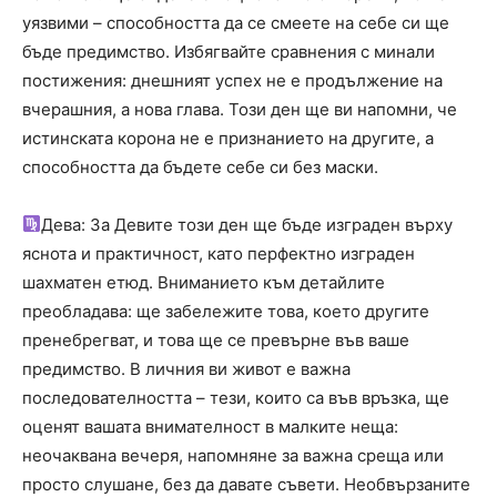
уязвими – способността да се смеете на себе си ще
бъде предимство. Избягвайте сравнения с минали
постижения: днешният успех не е продължение на
вчерашния, а нова глава. Този ден ще ви напомни, че
истинската корона не е признанието на другите, а
способността да бъдете себе си без маски.
Дева: За Девите този ден ще бъде изграден върху
яснота и практичност, като перфектно изграден
шахматен етюд. Вниманието към детайлите
преобладава: ще забележите това, което другите
пренебрегват, и това ще се превърне във ваше
предимство. В личния ви живот е важна
последователността – тези, които са във връзка, ще
оценят вашата внимателност в малките неща:
неочаквана вечеря, напомняне за важна среща или
просто слушане, без да давате съвети. Необвързаните