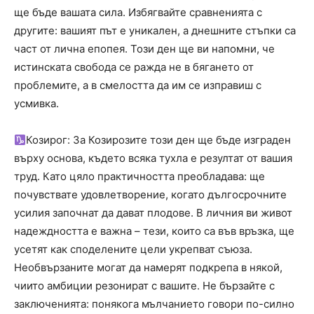
ще бъде вашата сила. Избягвайте сравненията с
другите: вашият път е уникален, а днешните стъпки са
част от лична епопея. Този ден ще ви напомни, че
истинската свобода се ражда не в бягането от
проблемите, а в смелостта да им се изправиш с
усмивка.
Козирог: За Козирозите този ден ще бъде изграден
върху основа, където всяка тухла е резултат от вашия
труд. Като цяло практичността преобладава: ще
почувствате удовлетворение, когато дългосрочните
усилия започнат да дават плодове. В личния ви живот
надеждността е важна – тези, които са във връзка, ще
усетят как споделените цели укрепват съюза.
Необвързаните могат да намерят подкрепа в някой,
чиито амбиции резонират с вашите. Не бързайте с
заключенията: понякога мълчанието говори по-силно