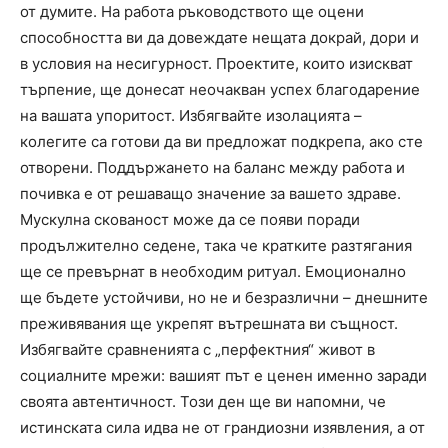
от думите. На работа ръководството ще оцени
способността ви да довеждате нещата докрай, дори и
в условия на несигурност. Проектите, които изискват
търпение, ще донесат неочакван успех благодарение
на вашата упоритост. Избягвайте изолацията –
колегите са готови да ви предложат подкрепа, ако сте
отворени. Поддържането на баланс между работа и
почивка е от решаващо значение за вашето здраве.
Мускулна скованост може да се появи поради
продължително седене, така че кратките разтягания
ще се превърнат в необходим ритуал. Емоционално
ще бъдете устойчиви, но не и безразлични – днешните
преживявания ще укрепят вътрешната ви същност.
Избягвайте сравненията с „перфектния“ живот в
социалните мрежи: вашият път е ценен именно заради
своята автентичност. Този ден ще ви напомни, че
истинската сила идва не от грандиозни изявления, а от