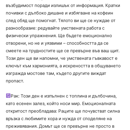
възбудимост поради излишък от информация. Кратки
почивки с дълбоко дишане и избягване на кофеин
след обяд ще помогнат. Тялото ви ще се нуждае от
разнообразие: редувайте умствената работа с
физически упражнения. Ще бъдете емоционално
отворени, но не и уязвими – способността да се
смеете на трудностите ще се превърне във ваш щит.
Този ден ще ви напомни, че умствената гъвкавост е
ключът към хармонията, а искреността в общуването
изгражда мостове там, където другите виждат
пропаст.
Рак: Този ден е изпълнен с топлина и дълбочина,
като есенен залез, който носи мир. Емоционалната
откритост преобладава: Раците ще почувстват силна
връзка с любимите хора и нужда от споделяне на
преживявания. Домът ще се превърне не просто в