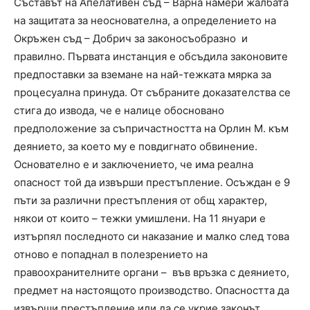
Съставът на Апелативен съд – Варна намери жалбата
на защитата за неоснователна, а определението на
Окръжен съд – Добрич за законосъобразно и
правилно. Първата инстанция е обсъдила законовите
предпоставки за вземане на най-тежката мярка за
процесуална принуда. От събраните доказателства се
стига до извода, че е налице обосновано
предположение за съпричастността на Орлин М. към
деянието, за което му е повдигнато обвинение.
Основателно е и заключението, че има реална
опасност той да извърши престъпление. Осъждан е 9
пъти за различни престъпления от общ характер,
някои от които – тежки умишлени. На 11 януари е
изтърпял последното си наказание и малко след това
отново е попаднал в полезрението на
правоохранителните органи – във връзка с деянието,
предмет на настоящото производство. Опасността да
извърши престъпление или да се укрие законът