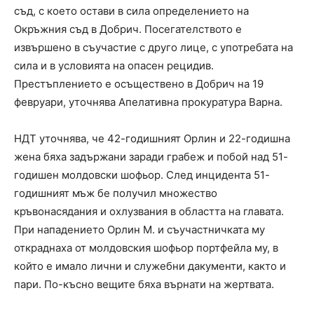
съд, с което остави в сила определението на
Окръжния съд в Добрич. Посегателството е
извършено в съучастие с друго лице, с употребата на
сила и в условията на опасен рецидив.
Престъплението е осъществено в Добрич на 19
февруари, уточнява Апелативна прокуратура Варна.
НДТ уточнява, че 42-годишният Орлин и 22-годишна
жена бяха задържани заради грабеж и побой над 51-
годишен молдовски шофьор. След инцидента 51-
годишният мъж бе получил множество
кръвонасядания и охлузвания в областта на главата.
При нападението Орлин М. и съучастничката му
откраднаха от молдовския шофьор портфейла му, в
който е имало лични и служебни дакументи, както и
пари. По-късно вещите бяха върнати на жертвата.