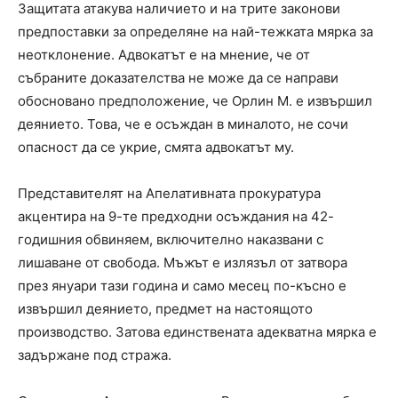
Защитата атакува наличието и на трите законови
предпоставки за определяне на най-тежката мярка за
неотклонение. Адвокатът е на мнение, че от
събраните доказателства не може да се направи
обосновано предположение, че Орлин М. е извършил
деянието. Това, че е осъждан в миналото, не сочи
опасност да се укрие, смята адвокатът му.
Представителят на Апелативната прокуратура
акцентира на 9-те предходни осъждания на 42-
годишния обвиняем, включително наказвани с
лишаване от свобода. Мъжът е излязъл от затвора
през януари тази година и само месец по-късно е
извършил деянието, предмет на настоящото
производство. Затова единствената адекватна мярка е
задържане под стража.