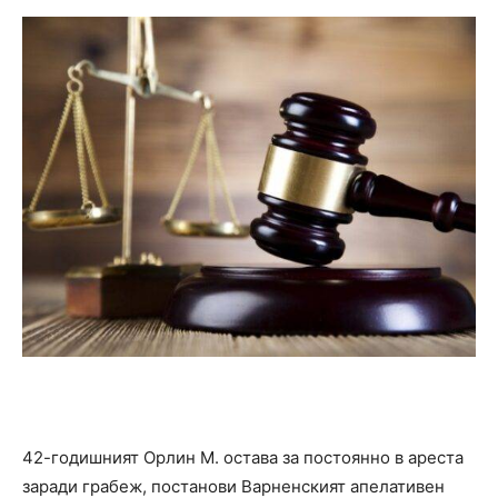
42-годишният Орлин М. остава за постоянно в ареста
заради грабеж, постанови Варненският апелативен