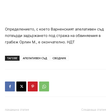
Определението, с което Варненският апелативен съд
потвърди задържането под стража на обвиняемия в
грабеж Орлин М., е окончателно. НДТ
ТАГОВЕ
АПЕЛАТИВЕН СЪД
СВОДНИК
предишна статия
Следваща статия