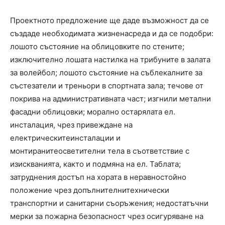
Проектното предложение ще даде възможност да се
създаде необходимата жизненасреда и да се подобри:
лошото състояние на облицовките по стените;
изключително лошата настилка на трибуните в залата
за волейбол; лошото състояние на съблекалните за
състезатели и треньори в спортната зала; течове от
покрива на административната част; изгнили метални
фасадни облицовки; морално остарялата ел.
инсталация, чрез привеждане на
електрическитеинсталации и
монтиранитеосветителни тела в съответствие с
изискванията, както и подмяна на ел. Таблата;
затруднения достъп на хората в неравностойно
положение чрез допълнителнитехнически
транспортни и санитарни съоръжения; недостатъчни
мерки за пожарна безопасност чрез осигуряване на