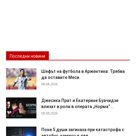
Последни новини
Шефът на футбола в Аржентина: Трябва
да оставите Меси
08.08.2026
Джесика Прат и Екатерине Буачидзе
влизат в роли в операта „Норма“...
08.08.2026
Поне 5 души загинаха при катастрофа с
автобус, камион и две...