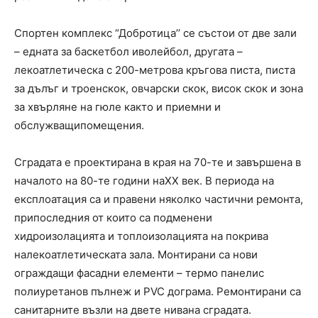
Спортен комплекс “Добротица’’ се състои от две зали
– едната за баскетбол иволейбол, другата –
лекоатлетическа с 200-метрова кръгова писта, писта
за дълъг и троенскок, овчарски скок, висок скок и зона
за хвърляне на гюле както и приемни и
обслужващипомещения.
Сградата е проектирана в края на 70-те и завършена в
началото на 80-те години наXX век. В периода на
експлоатация са и правени няколко частични ремонта,
припоследния от които са подменени
хидроизолацията и топлоизолацията на покрива
налекоатлетическата зала. Монтирани са нови
ограждащи фасадни елементи – термо панелис
полиуретанов пълнеж и PVC дограма. Ремонтирани са
санитарните възли на двете нивана сградата.