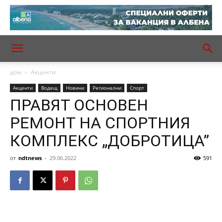
дом
Акценти
Акценти
Водещ
Новини
Регионални
Спорт
ПРАВЯТ ОСНОВЕН
РЕМОНТ НА СПОРТНИЯ
КОМПЛЕКС „ДОБРОТИЦА”
от
ndtnews
-
29.06.2022
591