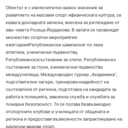
Обектът е с изключително важно значение за
развитието на масовия спорт ифизическата култура, се
казва в докладната записка, внесена за рзглеждане от
зам.-кмета Росица Йорданова. В залата се провеждат
множество спортни мероприятия:
ежегоднияРепубликански шампионат по лека
атлетика, ученически първенства,
Републиканскосъстезание за слепи, Републиканско
състезание за глухи, ежемесечни първенства
междуучилища, Международен турнир „Академика”,
подготвителни лагери, тренировъчнадейност на
състезатели от региона, подготовка на кандидати за
работа в полицията, завоенна служба и службата за
пожарна безопасност. Тя се ползва безвъзмездно
отспортните клубове и училищата от общината и
региона и предоставя възможности запрактикуване на
различни видове спорт.