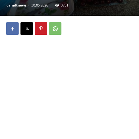
от
ndtnews
-
30.05.2026
3751