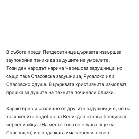
В събота преди Петдесетница църквата извършва
заупокойна панихида за душите на умрелите.
Този ден народът нарича Черешова задушница, но
също така Спасовска задушница, Русалско или
Спасовско одуше. В църквата християните измолват
прошка за душите на техните починали близки.
Характерно и различно от другите задушници е, че на
тази жените подобно на Великден отново боядисват
червени яйца. (На места това се случва още на
Спасовден) и в подавката има череши, освен