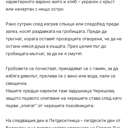
характерното варено жито и хляб – украсен с кръст
или начертан с нещо остро.
Рано сутрин след изгрев слънце или следобед преди
залез, носят раздавката на гробищата. Преди да
тръгнат, хората оставят прозорците отворени, че да не
остане някоя душа в къщата. През целия път до
гробищата мълчат, за да не я смутят.
Гробовете се почистват, прикадяват се с тамян, за да
избяга дяволът, прелива се с вино или вода, пали се
свещичка.
Нашите предци нарекли тази задушница Черешова,
защото първото опитване на черешите става след като
първи „опитат“ от черешите покойниците.
На следващия ден е Петдесетница – петдесети ден от
Великден и църквата чества слизането на Светия Дух