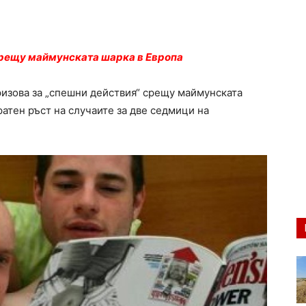
срещу маймунската шарка в Европа
ризова за „спешни действия“ срещу маймунската
атен ръст на случаите за две седмици на