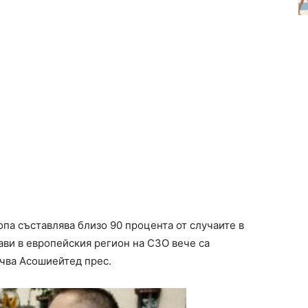
опа съставлява близо 90 процента от случаите в
ави в европейския регион на СЗО вече са
очва Асошиейтед прес.