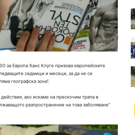
ЗО за Европа Ханс Клуге призова европейските
ледващите седмици и месеци, за да не се
яма географска зона“.
действия, ако искаме на прескочим трапа в
лжаващото разпространение на това заболяване“