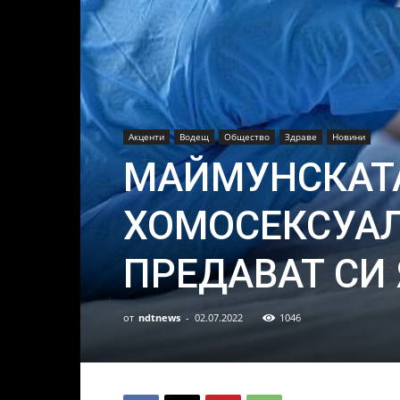
Акценти
Водещ
Общество
Здраве
Новини
МАЙМУНСКАТ
ХОМОСЕКСУАЛ
ПРЕДАВАТ СИ 
от
ndtnews
-
02.07.2022
1046