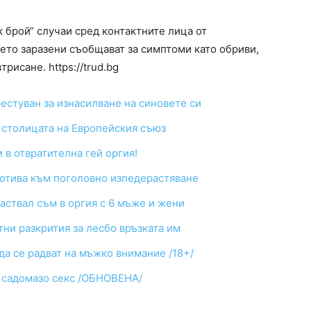
к брой“ случаи сред контактните лица от
ето заразени съобщават за симптоми като обриви,
трисане. https://trud.bg
естуван за изнасилване на синовете си
– столицата на Европейския съюз
 в отвратителна гей оргия!
 отива към поголовно изпедерастяване
аствал съм в оргия с 6 мъже и жени
ни разкрития за лесбо връзката им
да се радват на мъжко внимание /18+/
и садомазо секс /ОБНОВЕНА/