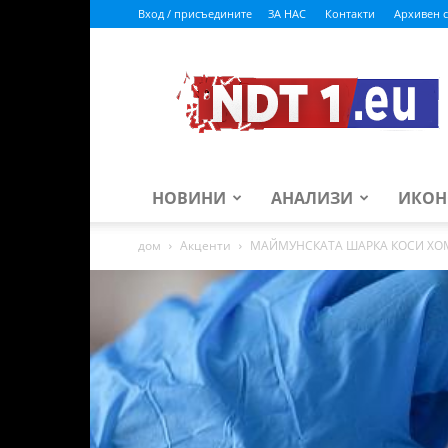
Вход / присъедините
ЗА НАС
Контакти
Архивен с
ndt1.eu
НОВИНИ
АНАЛИЗИ
ИКОН
дом
Акценти
МАЙМУНСКАТА ШАРКА КОСИ ХОМ