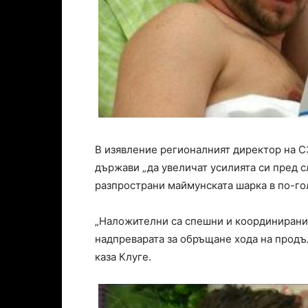
В изявление регионалният директор на С
държави „да увеличат усилията си пред с
разпространи маймунската шарка в по-гол
„Наложителни са спешни и координирани 
надпреварата за обръщане хода на продъ
каза Клуге.