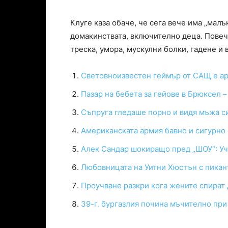
Клуге каза обаче, че сега вече има „малъ
домакинствата, включително деца. Повеч
треска, умора, мускулни болки, гадене и в
Световноизвестен геймър от САЩ е ар
Пазар на бебета за гейове в Брюксел 
Съпруга гледаше порно и видя мъжа си
Американската армия бавно и сигурно
Алек Сандар шокиращо пред „ШОУ“: Уч
Любовницата на Уитни Хюстън с пикант
Проучване разкри кога жените спират 
39-г. бургазлия почина мъчително пр