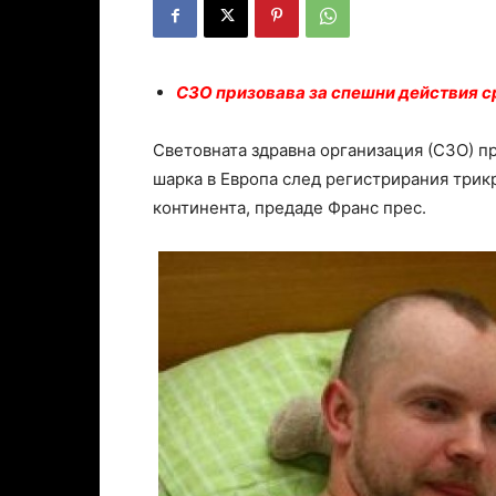
СЗО призовава за спешни действия 
Световната здравна организация (СЗО) п
шарка в Европа след регистрирания трикр
континента, предаде Франс прес.