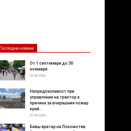
Последни новини
От 1 септември до 30
ноември
07.08.2026
Непредпазливост при
управление на трактор е
причина за вчерашния пожар
край...
07.08.2026
Бивш вратар на Локомотив