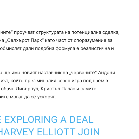
ните“ проучват структурата на потенциална сделка,
а „Селхърст Парк“ като част от споразумение за
е обмислят дали подобна формула е реалистична и
а ще има новият наставник на „червените“ Андони
иът, който през миналия сезон игра под наем в
о обаче Ливърпул, Кристъл Палас и самите
ите могат да се ускорят.
 EXPLORING A DEAL
HARVEY ELLIOTT JOIN