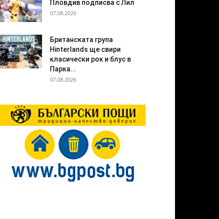
Пловдив подписва с Лил
07.08.2026
Британската група
Hinterlands ще свири
класически рок и блус в
Парка...
07.08.2026