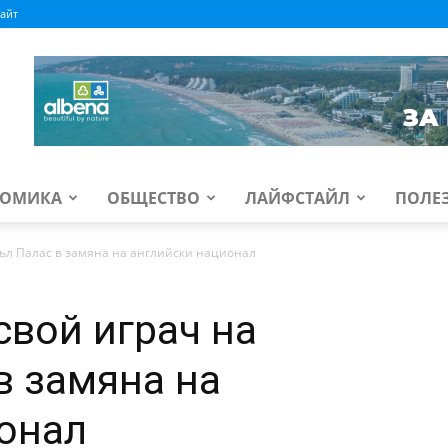
айт
ОМИКА
ОБЩЕСТВО
ЛАЙФСТАЙЛ
ПОЛЕ
тъл Палас в замяна на английски национал
свой играч на
в замяна на
онал