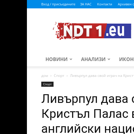
Вход / присъедините
ЗА НАС
Контакти
Архивен с
ndt1.eu
НОВИНИ
АНАЛИЗИ
ИКОН
дом
Спорт
Ливърпул дава свой играч на Крис
Спорт
Ливърпул дава 
Кристъл Палас 
английски наци