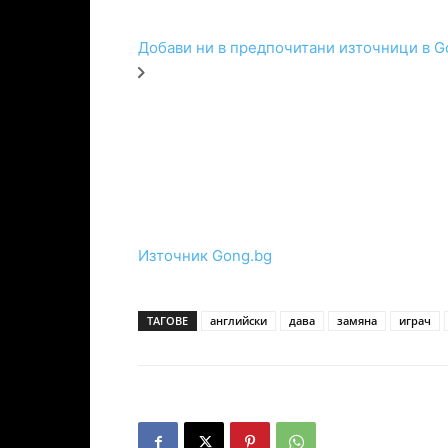
Добави ни в предпочитани източници в G
Източник Gong.bg
ТАГОВЕ
английски
дава
замяна
играч