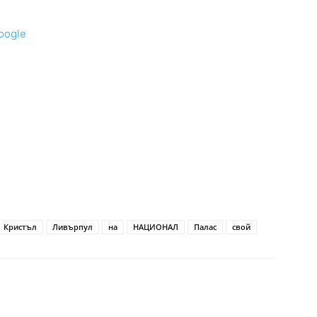
oogle
Кристъл
Ливърпул
на
НАЦИОНАЛ
Палас
свой