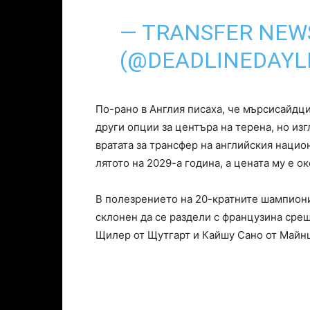
— TRANSFER NEWS
(@DEADLINEDAYL
По-рано в Англия писаха, че мърсисайдци
други опции за центъра на терена, но из
вратата за трансфер на английския нацио
лятото на 2029-а година, а цената му е о
В полезрението на 20-кратните шампиони
склонен да се раздели с французина сре
Щилер от Щутгарт и Кайшу Сано от Майнц