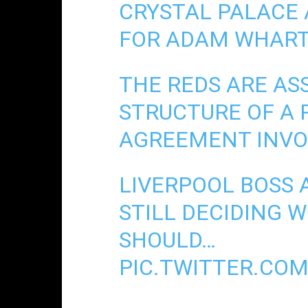
CRYSTAL PALACE 
FOR ADAM WHART
THE REDS ARE AS
STRUCTURE OF A 
AGREEMENT INVO
LIVERPOOL BOSS 
STILL DECIDING 
SHOULD…
PIC.TWITTER.CO