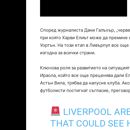
Според журналиста Дани Галъхър, „черве
при която Харви Елиът може да премине н
Уортън. На този етап в Ливърпул все ощ
изгодна за всички страни.
Ключова роля за развитието на ситуацият
Ираола, който все още преценява дали Ел
Астън Вила, трябва да напусне клуба. Ак
футболисти постигнат съгласие, преговор
LIVERPOOL ARE
THAT COULD SEE 