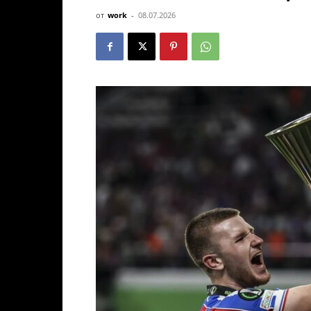
от
work
-
08.07.2026