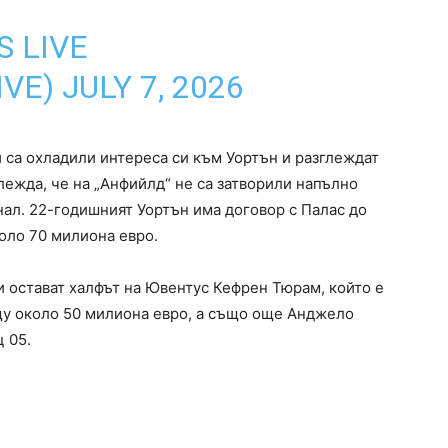
 LIVE
IVE)
JULY 7, 2026
 са охладили интереса си към Уортън и разглеждат
глежда, че на „Анфийлд“ не са затворили напълно
нал. 22-годишният Уортън има договор с Палас до
коло 70 милиона евро.
 остават халфът на Ювентус Кефрен Тюрам, който е
щу около 50 милиона евро, а също още Анджело
 05.