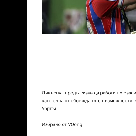
Ливърпул продължава да работи по разли
като една от обсъжданите възможности е
Уортън.
Избрано от VGong