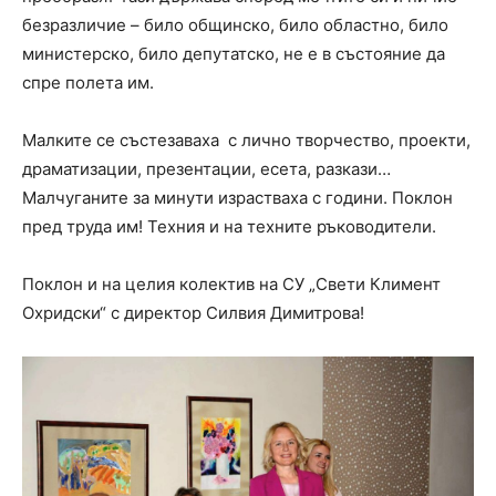
безразличие – било общинско, било областно, било
министерско, било депутатско, не е в състояние да
спре полета им.
Малките се състезаваха с лично творчество, проекти,
драматизации, презентации, есета, разкази…
Малчуганите за минути израстваха с години. Поклон
пред труда им! Техния и на техните ръководители.
Поклон и на целия колектив на СУ „Свети Климент
Охридски“ с директор Силвия Димитрова!