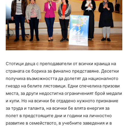
Стотици деца с преподаватели от всички краища на
страната се бориха за финално представяне. Десетки
получиха възможността да долетят да националното
гнездо на белите лястовици. Едни спечелиха призови
места, за други недостигна ограниченият брой медали
и купи. Но на всички бе отдадено нужното признание
за труда и таланта, на всички бе влята енергия за
полет в предстоящите дни и години на личностно
развитие в семейството, в учебните заведения и в