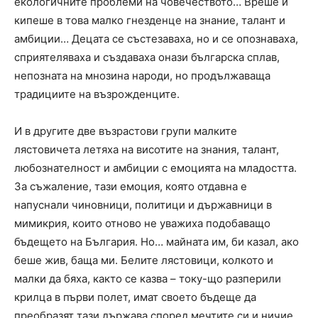
екологичните проблеми на човечеството… Вреше и
кипеше в това малко гнезденце на знание, талант и
амбиции… Децата се състезаваха, но и се опознаваха,
сприятеляваха и създаваха онази българска сплав,
непозната на мнозина народи, но продължаваща
традициите на възрожденците.
И в другите две възрастови групи малките
лястовичета летяха на висотите на знания, талант,
любознателност и амбиции с емоцията на младостта.
За съжаление, тази емоция, която отдавна е
напуснали чиновници, политици и държавници в
мимикрия, които отново не уважиха подобаващо
бъдещето на България. Но… майната им, би казал, ако
беше жив, баща ми. Белите лястовици, колкото и
малки да бяха, както се казва – току-що разперили
крилца в първи полет, имат своето бъдеще да
преобразят тази държава според мечтите си и ничие