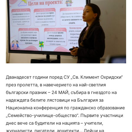
Дванадесет години поред СУ „Св. Климент Охридски“
през пролетта, в навечерието на най-светлия
български празник – 24 МАЙ, събира в гнездото на
надеждата белите лястовици на България за
Национална конференция по гражданско образование
„Семейство-училище-общество“. Първите участници
днес вече са будители на нацията – учители,
журналисти, писатели, архитекти… Дейци на