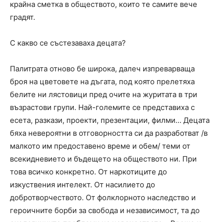
крайна сметка в обществото, които те самите вече
градят.
С какво се състезаваха децата?
Палитрата отново бе широка, далеч изпреварваща
броя на цветовете на дъгата, под която прелетяха
белите ни лястовици пред очите на журитата в три
възрастови групи. Най-големите се представиха с
есета, разкази, проекти, презентации, филми… Децата
бяха невероятни в отговорността си да разработват /в
малкото им предоставено време и обем/ теми от
всекидневието и бъдещето на обществото ни. При
това всичко конкретно. От наркотиците до
изкуствения интелект. От насилието до
добротворчеството. От фолклорното наследство и
героичните борби за свобода и независимост, та до