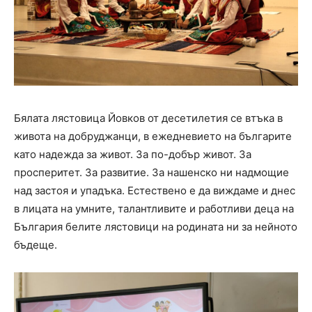
Бялата лястовица Йовков от десетилетия се втъка в
живота на добруджанци, в ежедневието на българите
като надежда за живот. За по-добър живот. За
просперитет. За развитие. За нашенско ни надмощие
над застоя и упадъка. Естествено е да виждаме и днес
в лицата на умните, талантливите и работливи деца на
България белите лястовици на родината ни за нейното
бъдеще.