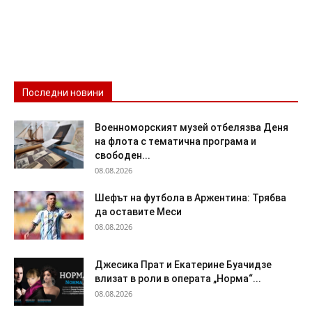
Последни новини
Военноморският музей отбелязва Деня
на флота с тематична програма и
свободен...
08.08.2026
Шефът на футбола в Аржентина: Трябва
да оставите Меси
08.08.2026
Джесика Прат и Екатерине Буачидзе
влизат в роли в операта „Норма“...
08.08.2026