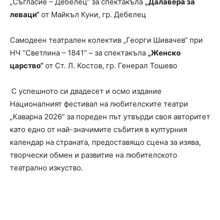
„Съгласие – Дебелец“ за спектакъла
„Далавера за
леваци“
от Майкъл Куни, гр. Дебелец
Самодеен театрален колектив „Георги Шивачев“ при
НЧ “Светлина – 1841“ – за спектакъла
„Женско
царство“
от Ст. Л. Костов, гр. Генерал Тошево
С успешното си двадесет и осмо издание
Националният фестивал на любителските театри
„Каварна 2026“ за пореден път утвърди своя авторитет
като едно от най-значимите събития в културния
календар на страната, предоставящо сцена за изява,
творчески обмен и развитие на любителското
театрално изкуство.