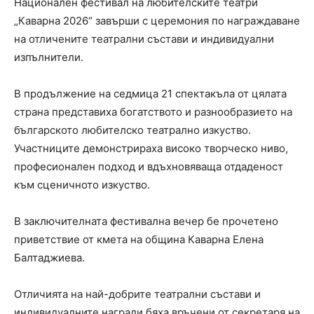
Национален фестивал на любителските театри
„Каварна 2026“ завърши с церемония по награждаване
на отличените театрални състави и индивидуални
изпълнители.
В продължение на седмица 21 спектакъла от цялата
страна представиха богатството и разнообразието на
българското любителско театрално изкуство.
Участниците демонстрираха високо творческо ниво,
професионален подход и вдъхновяваща отдаденост
към сценичното изкуство.
В заключителната фестивална вечер бе прочетено
приветствие от кмета на община Каварна Елена
Балтаджиева.
Отличията на най-добрите театрални състави и
индивидуалните награди бяха връчени от секретаря на