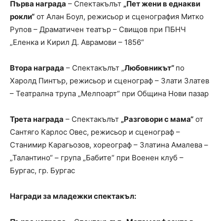
Първа награда
– Спектакълът
„Пет жени в еднакви
рокли“
от Алан Боул, режисьор и сценография Митко
Рупов – Драматичен театър – Свищов при ПБНЧ
„Еленка и Кирил Д. Аврамови – 1856“
Втора награда
– Спектакълът „
Любовникът“
по
Харолд Пинтър, режисьор и сценограф – Злати Златев
– Театрална трупа „Мелпоарт“ при Община Нови пазар
Трета награда
– Спектакълът
„Разговори с мама“
от
Сантяго Карлос Овес, режисьор и сценограф –
Станимир Карагьозов, хореограф – Златина Амалева –
„Талантино“ – група „Бабите“ при Военен клуб –
Бургас, гр. Бургас
Награди за младежки спектакъл: