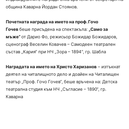
община Каварна Йордан Стоянов.
Почетната награда на името на проф. Гочо
Гочев
беше присъдена на спектакъла:
„Само за
мъже”
от Дарио Фо, режисьор Божидар Божидаров,
сценограф Веселин Ковачев – Самодеен театрален
състав „Кария“ при НЧ „Зора – 1894“, гр. Шабла
Наградата на името на Христо Харизанов
– изтъкнат
деятел на читалищното дело и доайен на Читалищен
театър „Проф. Гочо Гочев“, беше връчена на: Детска
театрална студия към НЧ „Съгласие – 1890“, гр.
Каварна