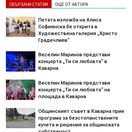
СВЪРЗАНИ СТАТИИ
ОЩЕ ОТ АВТОРА
Петата изложба на Алиса
Софиянска бе открита в
Художествена галерия „Христо
Градечлиев“
Веселин Маринов представи
концерта „Ти си любовта“ в
Каварна
Веселин Маринов представи
концерта „Ти си любовта“ на
площада в Каварна
Общинският съвет в Каварна прие
програма за безстопанствените
кучета и решения за общинската
собственост