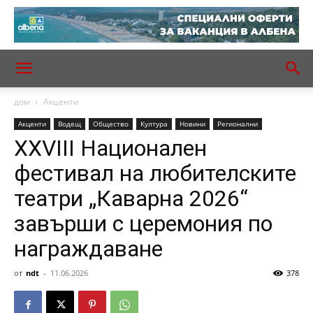
дом
Акценти
Акценти
Водещ
Общество
Култура
Новини
Регионални
XXVIII Национален
фестивал на любителските
театри „Каварна 2026“
завърши с церемония по
награждаване
от
ndt
-
11.06.2026
378