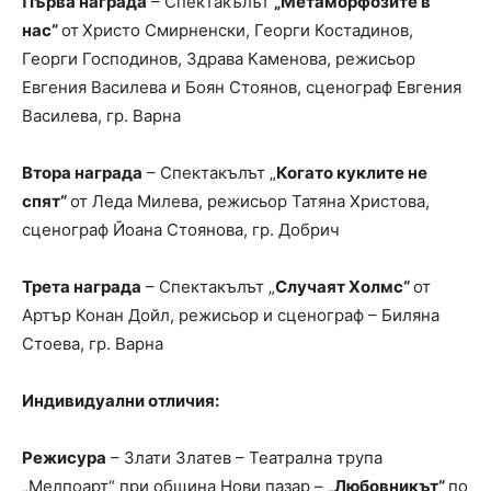
Първа награда
– Спектакълът
„Метаморфозите в
нас“
от
Христо Смирненски, Георги Костадинов,
Георги Господинов, Здрава Каменова, режисьор
Евгения Василева и Боян Стоянов, сценограф Евгения
Василева, гр. Варна
Втора награда
– Спектакълът „
Когато куклите не
спят“
от Леда Милева, режисьор Татяна Христова,
сценограф Йоана Стоянова, гр. Добрич
Трета награда
– Спектакълът „
Случаят Холмс“
от
Артър Конан Дойл, режисьор и сценограф – Биляна
Стоева, гр. Варна
Индивидуални отличия:
Режисура
– Злати Златев – Театрална трупа
„Мелпоарт“ при община Нови пазар –
„Любовникът“
по