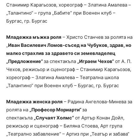
Станимир Карагьозов, хореограф – Златина Амалева –
„Талантино“ – група „Бабите“ при Военен клуб –
Бургас, гр. Бургас
Младежка мъжка роля
– Христо Станчев за ролята на
„
Иван Василевич Ломов-съсед на Чубуков, здрав, но
малко страхлив за здравето си земевладелец
„Предложение“
за спектакъла
„Играем Чехов“
от А. П.
Чехов, режисьор и сценограф – Станимир Карагьозов,
хореограф – Златина Амалева – Театрална школа
„Талантино“ при Военен клуб – Бургас, гр. Бургас
Младежка женска роля
– Радина Ангелова-Минева за
ролята на
„Професор Мориарти“
за
спектакъла
„Случаят Холмс“
от Артър Конан Дойл,
режисьор и сценограф – Биляна Стоева, Арт група
„Театрално забавление“ – Артиз при „Театър и забава“