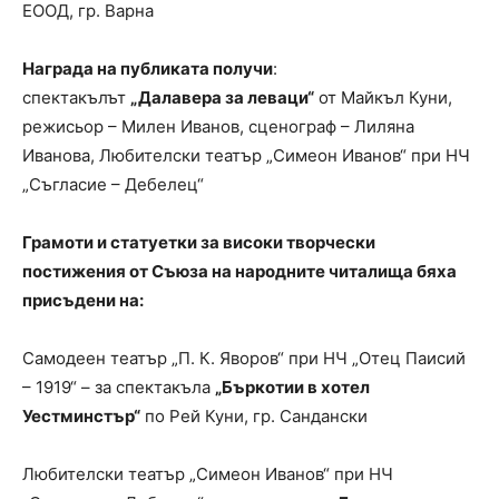
ЕООД, гр. Варна
Награда на публиката получи
:
спектакълът
„Далавера за леваци“
от Майкъл Куни,
режисьор – Милен Иванов, сценограф – Лиляна
Иванова, Любителски театър „Симеон Иванов“ при НЧ
„Съгласие – Дебелец“
Грамоти и статуетки за високи творчески
постижения от Съюза на народните читалища бяха
присъдени на:
Самодеен театър „П. К. Яворов“ при НЧ „Отец Паисий
– 1919“ – за спектакъла
„Бъркотии в хотел
Уестминстър“
по Рей Куни, гр. Сандански
Любителски театър „Симеон Иванов“ при НЧ