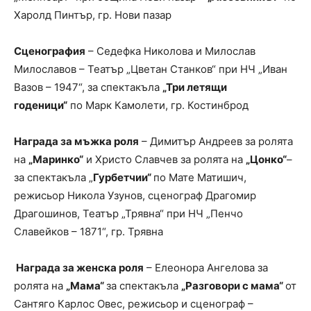
Харолд Пинтър, гр. Нови пазар
Сценография
– Седефка Николова и Милослав
Милославов – Театър „Цветан Станков“ при НЧ „Иван
Вазов – 1947“, за спектакъла
„Три летящи
годеници“
по Марк Камолети, гр. Костинброд
Награда за мъжка роля
– Димитър Андреев за ролята
на
„Маринко“
и Христо Славчев за ролята на
„Цонко“
–
за спектакъла „
Гурбетчии“
по Мате Матишич,
режисьор Никола Узунов, сценограф Драгомир
Драгошинов, Театър „Трявна“ при НЧ „Пенчо
Славейков – 1871“, гр. Трявна
Награда за женска роля
– Елеонора Ангелова за
ролята на
„Мама“
за спектакъла
„Разговори с мама“
от
Сантяго Карлос Овес, режисьор и сценограф –