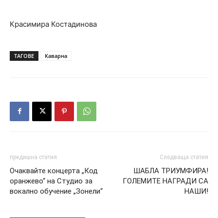
Красимира Костадинова
ТАГОВЕ
Каварна
предишна статия
Следваща статия
Очаквайте концерта „Код
ШАБЛА ТРИУМФИРА!
оранжево“ на Студио за
ГОЛЕМИТЕ НАГРАДИ СА
вокално обучение „Зонели“
НАШИ!