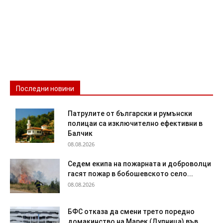
Последни новини
Патрулите от български и румънски
полицаи са изключително ефективни в
Балчик
08.08.2026
Седем екипа на пожарната и доброволци
гасят пожар в бобошевското село...
08.08.2026
БФС отказа да смени трето поредно
домакинство на Марек (Дупница) във...