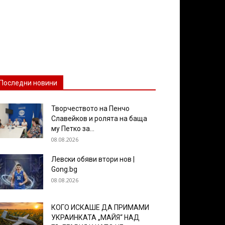
Последни новини
Творчеството на Пенчо
Славейков и ролята на баща
му Петко за...
08.08.2026
Левски обяви втори нов |
Gong.bg
08.08.2026
КОГО ИСКАШЕ ДА ПРИМАМИ
УКРАИНКАТА „МАЙЯ“ НАД