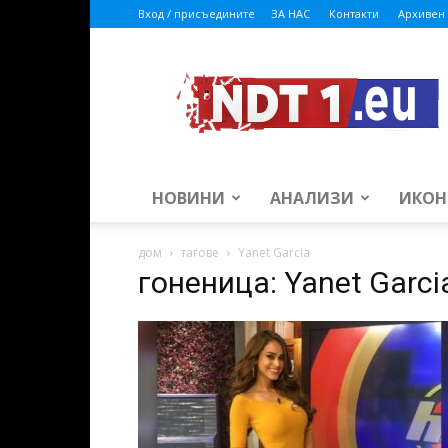
Вход / присъедините
ЗА НАС
Контакти
Архивен 
ndt1.eu
НОВИНИ
АНАЛИЗИ
ИКОН
дом
тагове
Yanet Garcia
гоненица: Yanet Garci