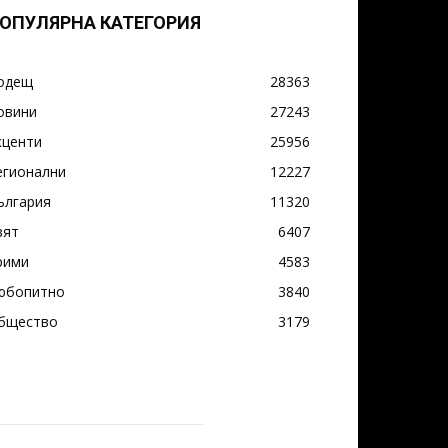
ОПУЛЯРНА КАТЕГОРИЯ
одещ
28363
овини
27243
кценти
25956
егионални
12227
ългария
11320
вят
6407
рими
4583
юбопитно
3840
бщество
3179