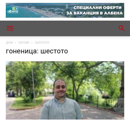
дом
тагове
шестото
гоненица: шестото