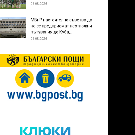
06.08.2026
МВнР настоятелно съветва да
не се предприемат неотложни
пътувания до Куба,...
06.08.2026
клюки