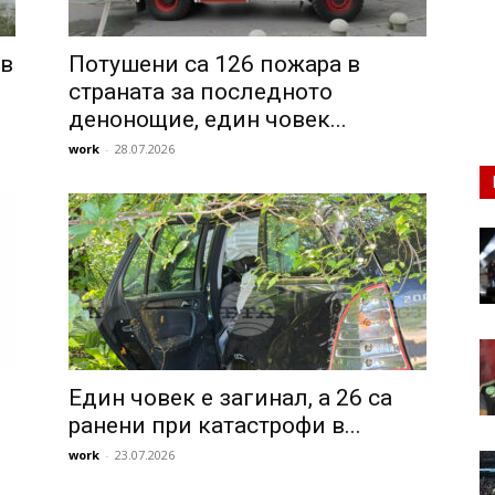
 в
Потушени са 126 пожара в
л
страната за последното
денонощие, един човек...
work
-
28.07.2026
Един човек е загинал, а 26 са
ранени при катастрофи в...
work
-
23.07.2026