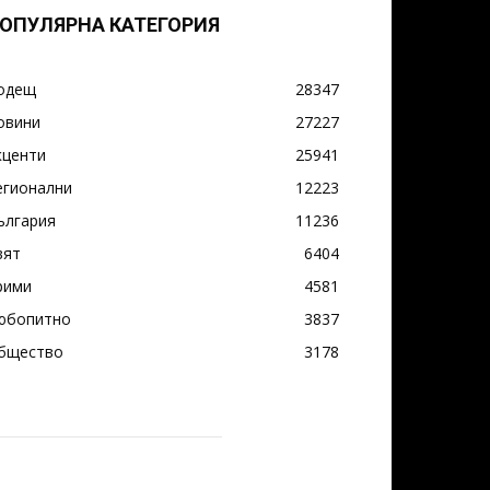
ОПУЛЯРНА КАТЕГОРИЯ
одещ
28347
овини
27227
кценти
25941
егионални
12223
ългария
11236
вят
6404
рими
4581
юбопитно
3837
бщество
3178