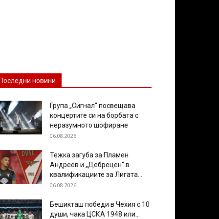
Последни новини
Група „Сигнал“ посвещава
концертите си на борбата с
неразумното шофиране
06.08.2026
Тежка загуба за Пламен
Андреев и „Дебрецен“ в
квалификациите за Лигата...
06.08.2026
Бешикташ победи в Чехия с 10
души, чака ЦСКА 1948 или...