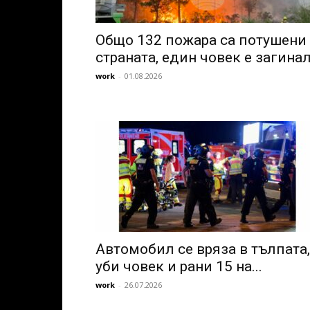
Общо 132 пожара са потушени
страната, един човек е загина
work
-
01.08.2026
Автомобил се вряза в тълпата,
уби човек и рани 15 на...
work
-
26.07.2026