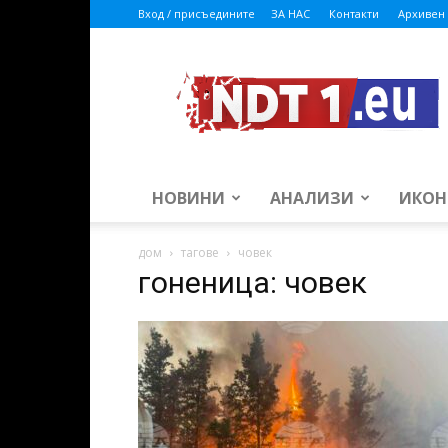
Вход / присъедините
ЗА НАС
Контакти
Архивен 
ndt1.eu
НОВИНИ
АНАЛИЗИ
ИКОН
дом
тагове
човек
гоненица: човек