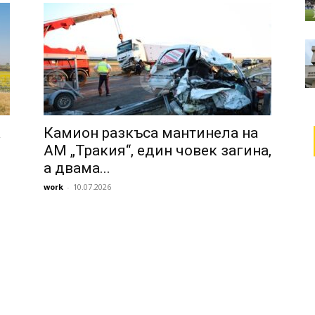
а
Камион разкъса мантинела на
АМ „Тракия“, един човек загина,
а двама...
work
-
10.07.2026