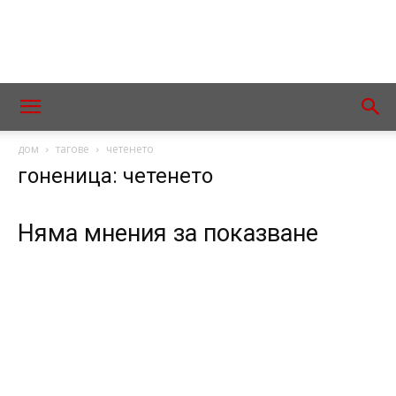
дом
тагове
четенето
гоненица: четенето
Няма мнения за показване