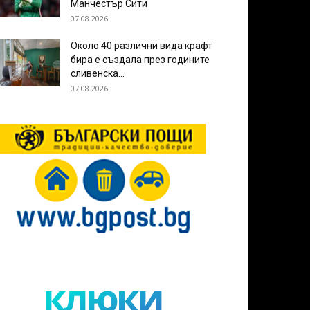
Манчестър Сити
07.08.2026
Около 40 различни вида крафт
бира е създала през годините
сливенска...
07.08.2026
клюки