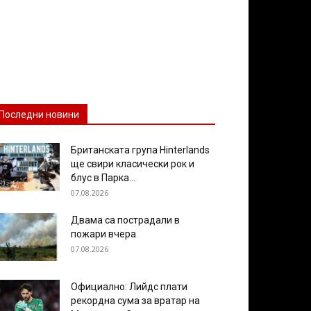
Последни новини
Британската група Hinterlands
ще свири класически рок и
блус в Парка...
07.08.2026
Двама са пострадали в
пожари вчера
07.08.2026
Официално: Лийдс плати
рекордна сума за вратар на