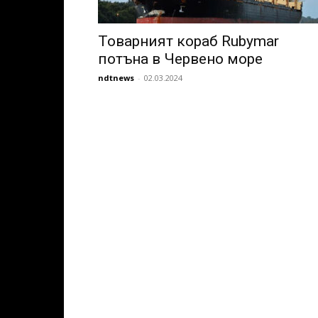
Товарният кораб Rubymar
потъна в Червено море
ndtnews
-
02.03.2024