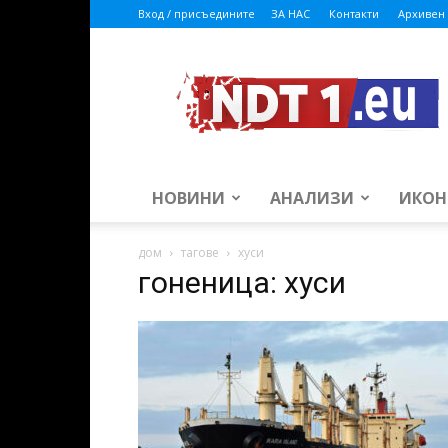
Вход / присъедините
ЗА НАС
Контакти
Архивен 
ndt1.eu
НОВИНИ
АНАЛИЗИ
ИКОН
дом
тагове
хуси
гоненица: хуси