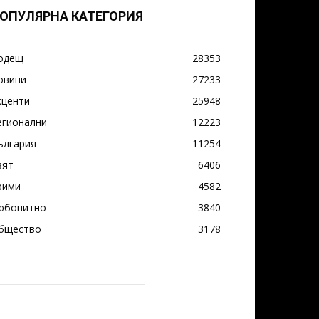
ОПУЛЯРНА КАТЕГОРИЯ
одещ
28353
овини
27233
кценти
25948
егионални
12223
ългария
11254
вят
6406
рими
4582
юбопитно
3840
бщество
3178