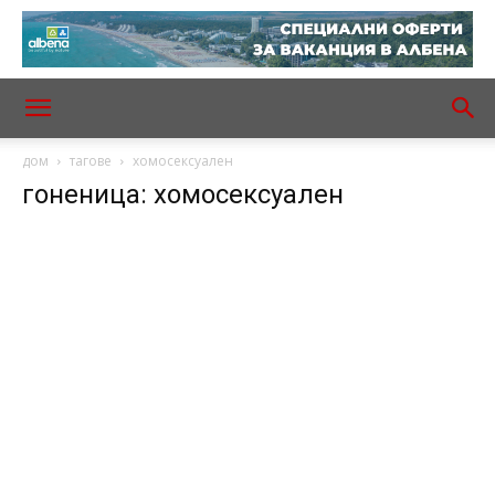
дом
тагове
хомосексуален
гоненица: хомосексуален