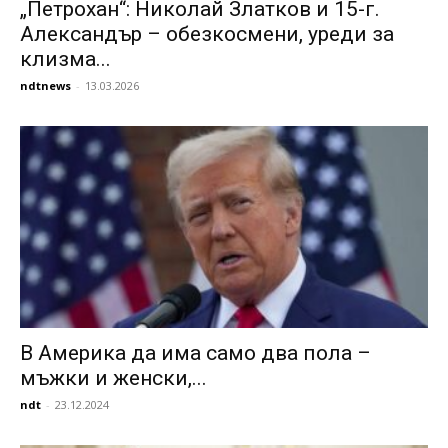
„Петрохан“: Николай Златков и 15-г.
Александър – обезкосмени, уреди за
клизма...
ndtnews
-
13.03.2026
В Америка да има само два пола –
мъжки и женски,...
ndt
-
23.12.2024