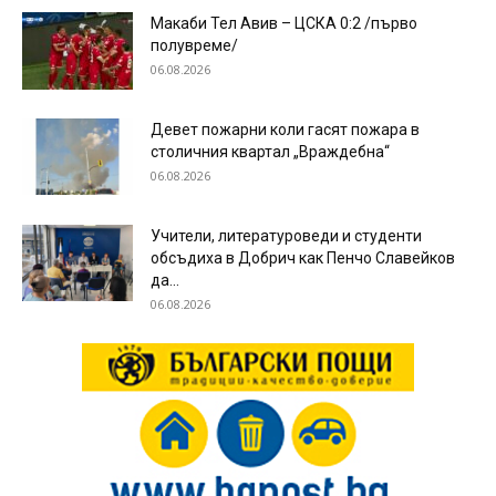
Макаби Тел Авив – ЦСКА 0:2 /първо
полувреме/
06.08.2026
Девет пожарни коли гасят пожара в
столичния квартал „Враждебна“
06.08.2026
Учители, литературоведи и студенти
обсъдиха в Добрич как Пенчо Славейков
да...
06.08.2026