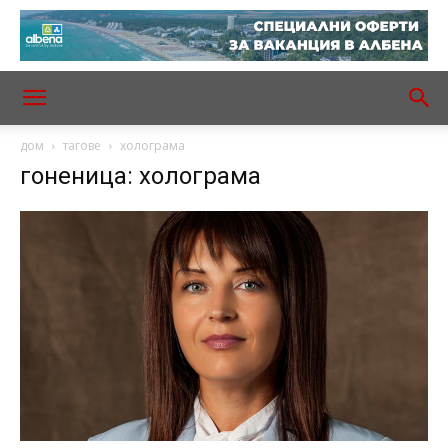
дом
тагове
холограма
гоненица: холограма