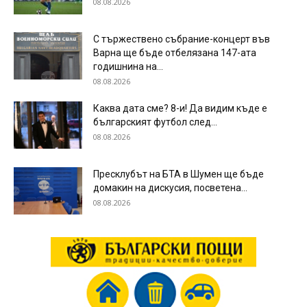
08.08.2026
С тържествено събрание-концерт във
Варна ще бъде отбелязана 147-ата
годишнина на...
08.08.2026
Каква дата сме? 8-и! Да видим къде е
българският футбол след...
08.08.2026
Пресклубът на БТА в Шумен ще бъде
домакин на дискусия, посветена...
08.08.2026