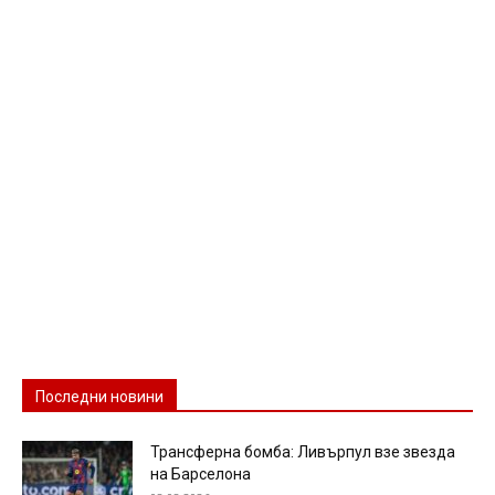
Последни новини
Трансферна бомба: Ливърпул взе звезда
на Барселона