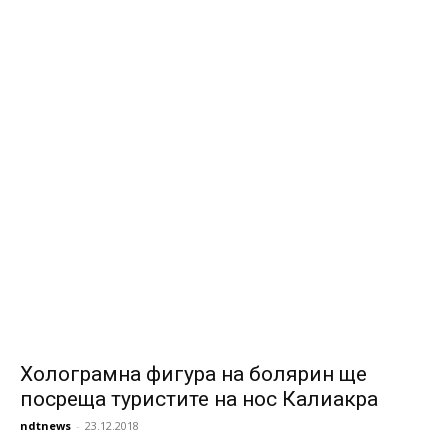
Холограмна фигура на болярин ще
посреща туристите на нос Калиакра
ndtnews
-
23.12.2018