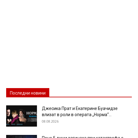
Последни новини
Джесика Прат и Екатерине Буачидзе
влизат в роли в операта „Норма“...
08.08.2026