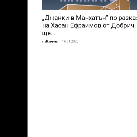
„Джанки в Манхатън“ по разка
на Хасан Ефраимов от Добрич
ще...
ndtnews
-
16.01.2023