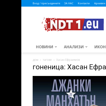
Вход / присъедините
ЗА НАС
Контакти
Архивен 
ndt1.eu
НОВИНИ
АНАЛИЗИ
ИКОН
дом
тагове
Хасан Ефраимов
гоненица: Хасан Ефр