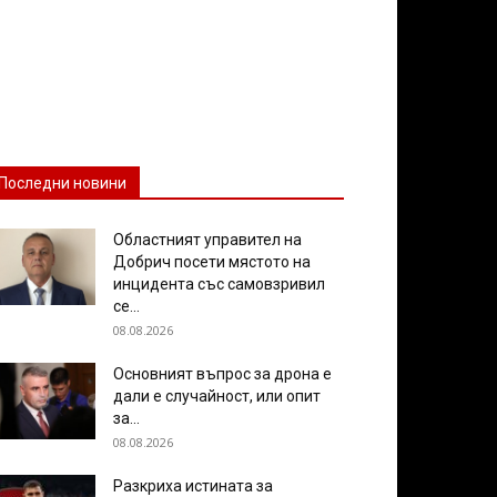
Последни новини
Областният управител на
Добрич посети мястото на
инцидента със самовзривил
се...
08.08.2026
Основният въпрос за дрона е
дали е случайност, или опит
за...
08.08.2026
Разкриха истината за