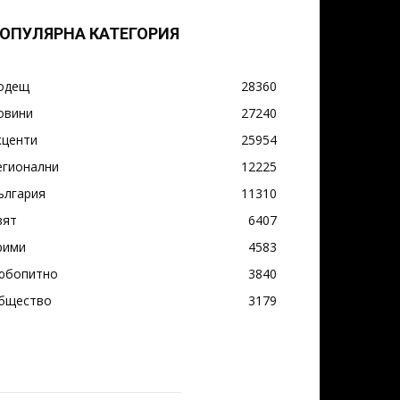
ОПУЛЯРНА КАТЕГОРИЯ
одещ
28360
овини
27240
кценти
25954
егионални
12225
ългария
11310
вят
6407
рими
4583
юбопитно
3840
бщество
3179