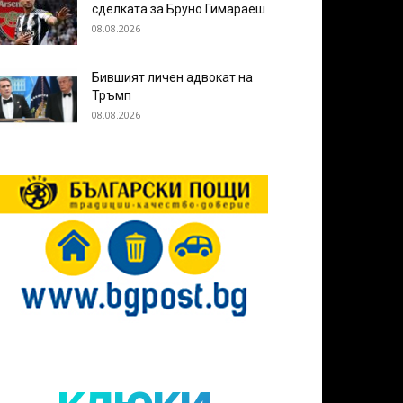
сделката за Бруно Гимараеш
08.08.2026
Бившият личен адвокат на
Тръмп
08.08.2026
клюки