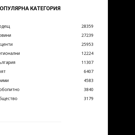
ОПУЛЯРНА КАТЕГОРИЯ
одещ
28359
овини
27239
кценти
25953
егионални
12224
ългария
11307
вят
6407
рими
4583
юбопитно
3840
бщество
3179