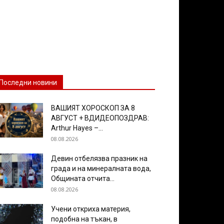
Последни новини
ВАШИЯТ ХОРОСКОП ЗА 8
АВГУСТ + ВДИДЕОПОЗДРАВ:
Arthur Hayes –...
08.08.2026
Девин отбелязва празник на
града и на минералната вода,
Общината отчита...
08.08.2026
Учени откриха материя,
подобна на тъкан, в