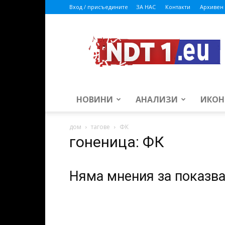
Вход / присъедините
ЗА НАС
Контакти
Архивен 
ndt1.eu
НОВИНИ
АНАЛИЗИ
ИКОН
дом
тагове
ФК
гоненица: ФК
Няма мнения за показв