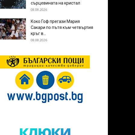
сърцевината на кристал
08.08.2026
Коко Гоф прегази Мария
Сакари по пътя към четвъртия
кръг в...
08.08.2026
клюки