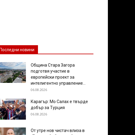
Последни новини
Община Стара Загора
подготвя участие в
европейски проект за
интелигентно управление...
06.08.2026
Карагър: Мо Салах е твърде
добър за Турция
06.08.2026
От утре нов чистач влиза в