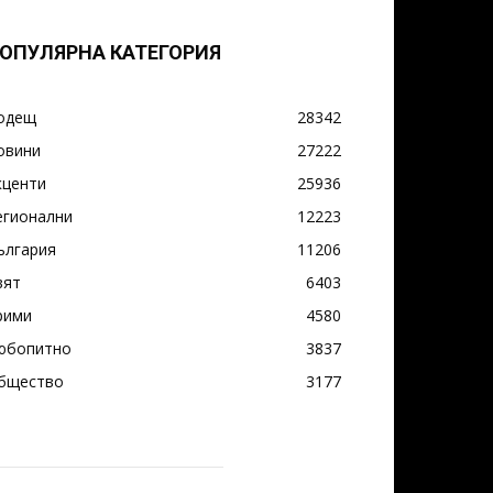
ОПУЛЯРНА КАТЕГОРИЯ
одещ
28342
овини
27222
кценти
25936
егионални
12223
ългария
11206
вят
6403
рими
4580
юбопитно
3837
бщество
3177