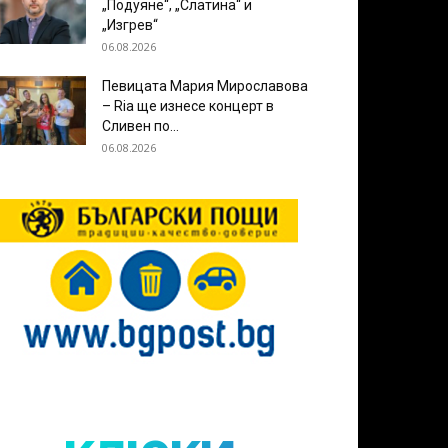
„Подуяне“, „Слатина“ и
„Изгрев“
06.08.2026
Певицата Мария Мирославова
– Ria ще изнесе концерт в
Сливен по...
06.08.2026