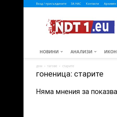
Вход / присъедините
ЗА НАС
Контакти
Архивен 
ndt1.eu
НОВИНИ
АНАЛИЗИ
ИКОН
дом
тагове
старите
гоненица: старите
Няма мнения за показв