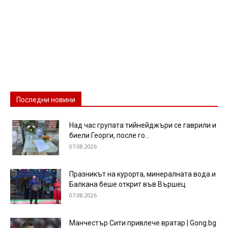
Последни новини
Над час групата тийнейджъри се гаврили и
биели Георги, после го...
07.08.2026
Празникът на курорта, минералната вода и
Балкана беше открит във Вършец
07.08.2026
Манчестър Сити привлече вратар | Gong.bg