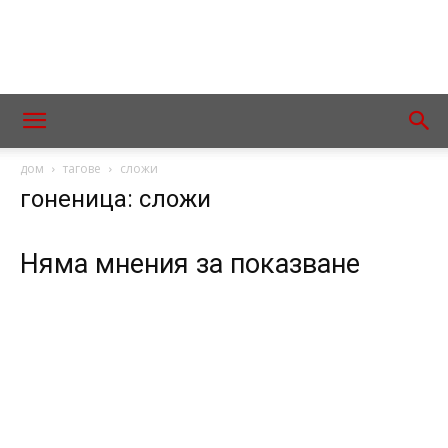
дом
тагове
сложи
гоненица: сложи
Няма мнения за показване