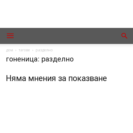
дом
тагове
разделно
гоненица: разделно
Няма мнения за показване