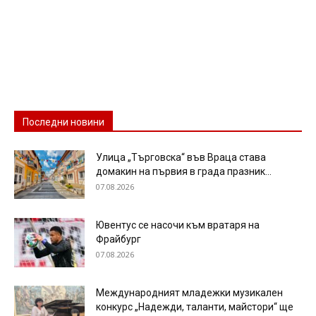
Последни новини
Улица „Търговска“ във Враца става
домакин на първия в града празник...
07.08.2026
Ювентус се насочи към вратаря на
Фрайбург
07.08.2026
Международният младежки музикален
конкурс „Надежди, таланти, майстори“ ще