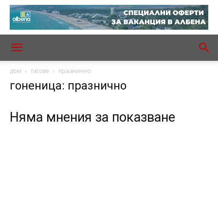
дом
тагове
празнично
гоненица: празнично
Няма мнения за показване