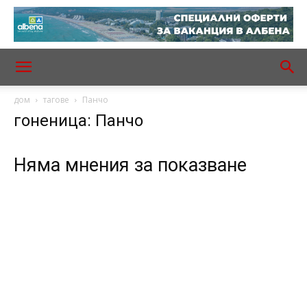
дом
тагове
Панчо
гоненица: Панчо
Няма мнения за показване