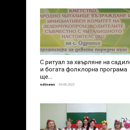
С ритуал за хвърляне на садил
и богата фолклорна програма
ще...
ndtnews
-
04.08.2023