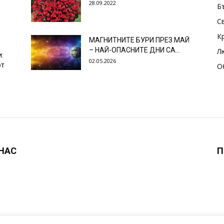
28.09.2022
Б
С
К
МАГНИТНИТЕ БУРИ ПРЕЗ МАЙ
– НАЙ-ОПАСНИТЕ ДНИ СА…
Л
и:
02.05.2026
от
О
 НАС
П