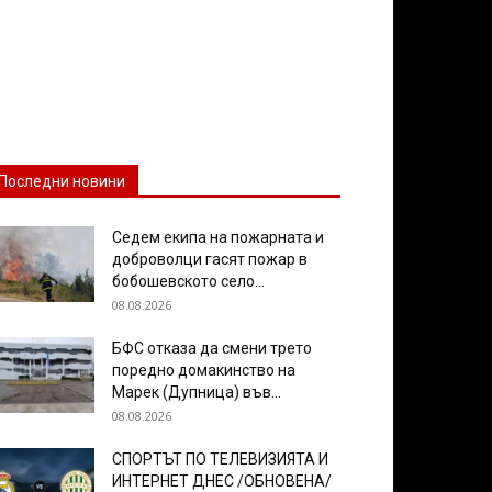
Последни новини
Седем екипа на пожарната и
доброволци гасят пожар в
бобошевското село...
08.08.2026
БФС отказа да смени трето
поредно домакинство на
Марек (Дупница) във...
08.08.2026
СПОРТЪТ ПО ТЕЛЕВИЗИЯТА И
ИНТЕРНЕТ ДНЕС /ОБНОВЕНА/