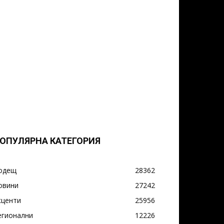
ОПУЛЯРНА КАТЕГОРИЯ
одещ
28362
овини
27242
кценти
25956
егионални
12226