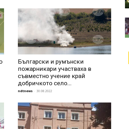
о
Български и румънски
пожарникари участваха в
съвместно учение край
добричкото село...
ndtnews
-
30.08.2022