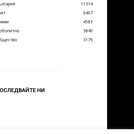
ългария
11314
вят
6407
рими
4583
юбопитно
3840
бщество
3179
ОСЛЕДВАЙТЕ НИ