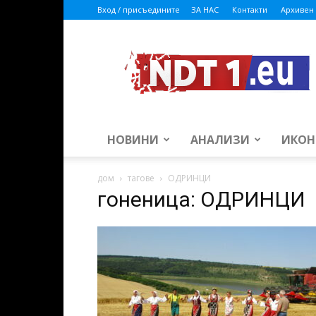
Вход / присъедините
ЗА НАС
Контакти
Архивен 
ndt1.eu
НОВИНИ
АНАЛИЗИ
ИКОН
дом
тагове
ОДРИНЦИ
гоненица: ОДРИНЦИ