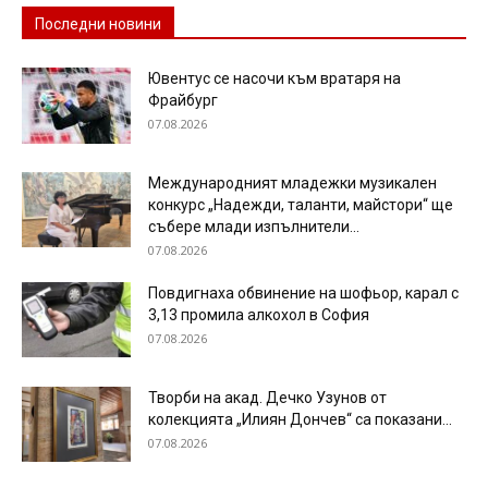
Последни новини
Ювентус се насочи към вратаря на
Фрайбург
07.08.2026
Международният младежки музикален
конкурс „Надежди, таланти, майстори“ ще
събере млади изпълнители...
07.08.2026
Повдигнаха обвинение на шофьор, карал с
3,13 промила алкохол в София
07.08.2026
Творби на акад. Дечко Узунов от
колекцията „Илиян Дончев“ са показани...
07.08.2026