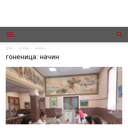
дом
тагове
начин
гоненица: начин