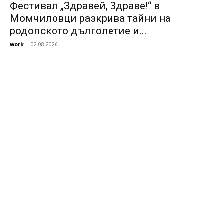
Фестивал „Здравей, Здраве!“ в
Момчиловци разкрива тайни на
родопското дълголетие и...
work
-
02.08.2026