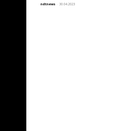
ndtnews
-
30.04.2023