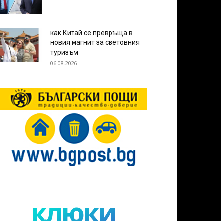
как Китай се превръща в
новия магнит за световния
туризъм
06.08.2026
клюки