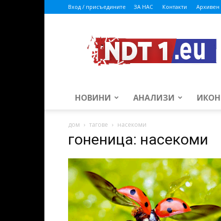
Вход / присъедините
ЗА НАС
Контакти
Архивен 
ndt1.eu
НОВИНИ
АНАЛИЗИ
ИКОН
дом
тагове
насекоми
гоненица: насекоми