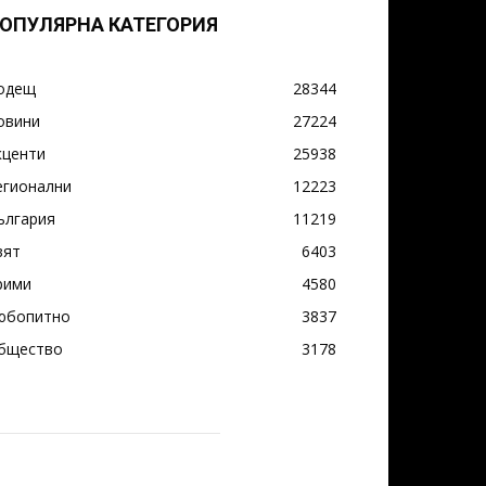
ОПУЛЯРНА КАТЕГОРИЯ
одещ
28344
овини
27224
кценти
25938
егионални
12223
ългария
11219
вят
6403
рими
4580
юбопитно
3837
бщество
3178