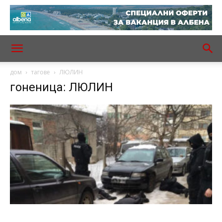
дом
тагове
ЛЮЛИН
гоненица: ЛЮЛИН