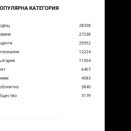
ОПУЛЯРНА КАТЕГОРИЯ
одещ
28358
овини
27238
кценти
25952
егионални
12224
ългария
11304
вят
6407
рими
4583
юбопитно
3840
бщество
3179