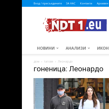
Вход / присъедините
ЗА НАС
Контакти
Архивен 
ndt1.eu
НОВИНИ
АНАЛИЗИ
ИКОН
дом
тагове
Леонардо
гоненица: Леонардо