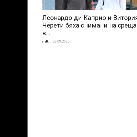
Леонардо ди Каприо и Витори
Черети бяха снимани на среща
в...
ndt
-
28.09.2025