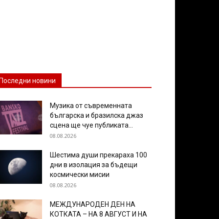
Последни новини
Музика от съвременната
българска и бразилска джаз
сцена ще чуе публиката...
08.08.2026
Шестима души прекараха 100
дни в изолация за бъдещи
космически мисии
08.08.2026
МЕЖДУНАРОДЕН ДЕН НА
КОТКАТА – НА 8 АВГУСТ И НА