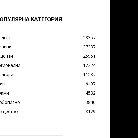
ОПУЛЯРНА КАТЕГОРИЯ
одещ
28357
овини
27237
кценти
25951
егионални
12224
ългария
11287
вят
6407
рими
4582
юбопитно
3840
бщество
3179