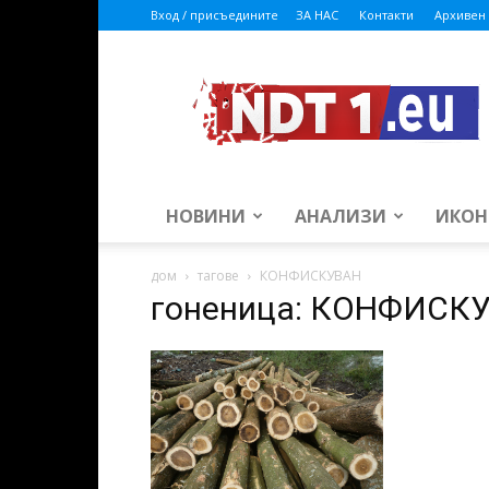
Вход / присъедините
ЗА НАС
Контакти
Архивен 
ndt1.eu
НОВИНИ
АНАЛИЗИ
ИКОН
дом
тагове
КОНФИСКУВАН
гоненица: КОНФИСК