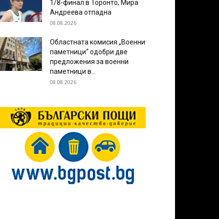
1/8-финал в Торонто, Мира
Андреева отпадна
08.08.2026
Областната комисия „Военни
паметници“ одобри две
предложения за военни
паметници в...
08.08.2026