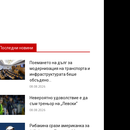
Последни новини
Поемането на дълг за
модернизация на транспорта и
инфраструктурата беше
обсъдено...
08.08.2026
Невероятно удоволствие е да
съм треньор на „Левски“
08.08.2026
Рибакина срази американка за